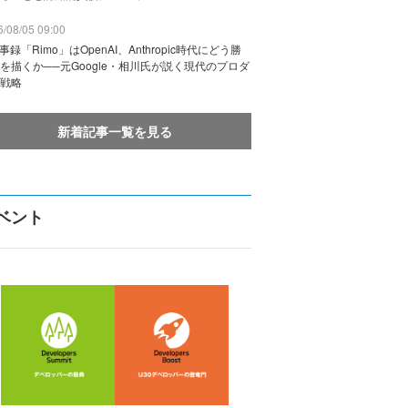
/08/05 09:00
議事録「Rimo」はOpenAI、Anthropic時代にどう勝
を描くか──元Google・相川氏が説く現代のプロダ
戦略
新着記事一覧を見る
ベント