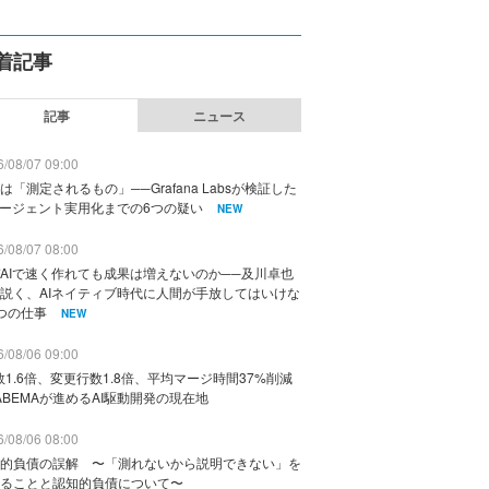
着記事
記事
ニュース
/08/07 09:00
は「測定されるもの」──Grafana Labsが検証した
エージェント実用化までの6つの疑い
NEW
/08/07 08:00
AIで速く作れても成果は増えないのか──及川卓也
説く、AIネイティブ時代に人間が手放してはいけな
つの仕事
NEW
/08/06 09:00
数1.6倍、変更行数1.8倍、平均マージ時間37%削減
ABEMAが進めるAI駆動開発の現在地
/08/06 08:00
的負債の誤解 〜「測れないから説明できない」を
ることと認知的負債について〜