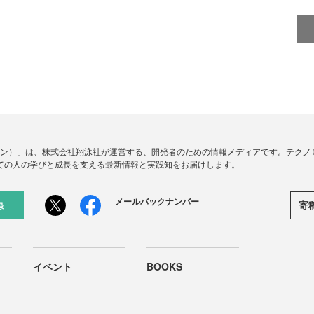
ードジン）」は、株式会社翔泳社が運営する、開発者のための情報メディアです。テク
ての人の学びと成長を支える最新情報と実践知をお届けします。
メールバックナンバー
寄
録
イベント
BOOKS