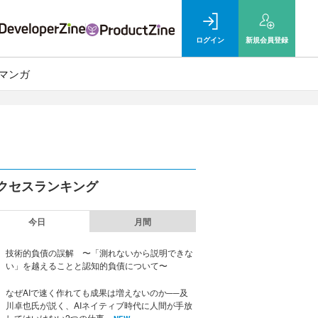
ログイン
新規
会員登録
マンガ
クセスランキング
今日
月間
技術的負債の誤解 〜「測れないから説明できな
い」を越えることと認知的負債について〜
なぜAIで速く作れても成果は増えないのか──及
川卓也氏が説く、AIネイティブ時代に人間が手放
してはいけない2つの仕事