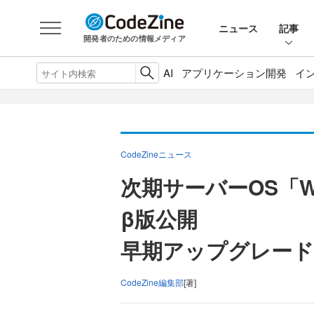
ニュース
記事
開発者のための情報メディア
AI
アプリケーション開発
イ
CodeZineニュース
次期サーバーOS「Wind
β版公開
早期アップグレー
CodeZine編集部
[著]