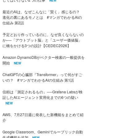
NEW
最近のAIは、なぜこんなに「賢く」感じるの？
進化の裏にあるモノとは #マンガでわかるAIの
仕組み 第2話
予定どおり作っているのに、なぜ良くならないの
か──「アウトプット脳」と「ユーザー価値脳」
に橋をかける3つの設計【CEDEC2026】
Amazon DynamoDBがベクター検索の一般提供を
開始
NEW
ChatGPTの心臓部『Transformer』って何がすご
いの？ #マンガでわかるAIの仕組み 第1話
信頼は「測定されるもの」──Grafana Labsが検
証したAIエージェント実用化までの6つの疑い
NEW
AWS、7月27日週に発表した新機能をまとめて紹
介
Google Classroom、Geminiでルーブリック自動
生成機能を追加
NEW