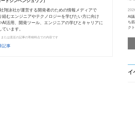
（コードジンヘンシュウブ）
株式会社翔泳社が運営する開発者のための情報メディアで
2026
り組むエンジニアやテクノロジーを学びたい方に向け
AI
ち筋
やAI活用、開発ツール、エンジニアの学びとキャリアに
クト
しています。
、または直近の記事の寄稿時点での内容です
筆記事
イ