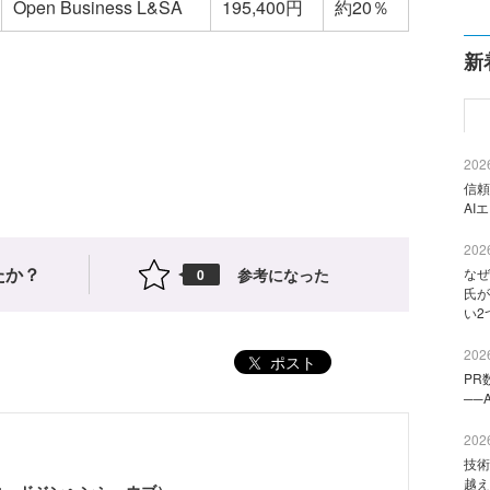
Open Business L&SA
195,400円
約20％
新
2026
信頼
AI
2026
たか？
参考になった
なぜ
0
氏が
い2
2026
ポスト
PR
──
2026
技術
越え