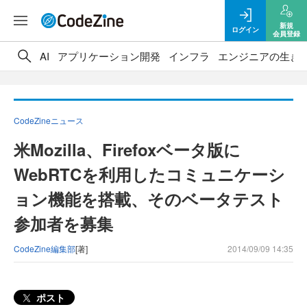
新規
ログイン
会員登録
AI
アプリケーション開発
インフラ
エンジニアの生き
CodeZineニュース
米Mozilla、Firefoxベータ版に
WebRTCを利用したコミュニケーシ
ョン機能を搭載、そのベータテスト
参加者を募集
CodeZine編集部
[著]
2014/09/09 14:35
ポスト