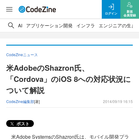
新規
ログイン
会員登録
AI
アプリケーション開発
インフラ
エンジニアの生き
CodeZineニュース
米AdobeのShazron氏、
「Cordova」のiOS 8への対応状況に
ついて解説
CodeZine編集部
[著]
2014/09/19 16:15
ポスト
米Adobe SystemsのShazron氏は、モバイル開発プラ