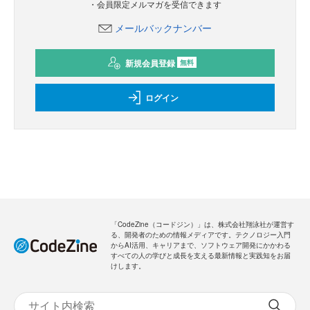
・会員限定メルマガを受信できます
メールバックナンバー
新規会員登録
無料
ログイン
「CodeZine（コードジン）」は、株式会社翔泳社が運営す
る、開発者のための情報メディアです。テクノロジー入門
からAI活用、キャリアまで、ソフトウェア開発にかかわる
すべての人の学びと成長を支える最新情報と実践知をお届
けします。