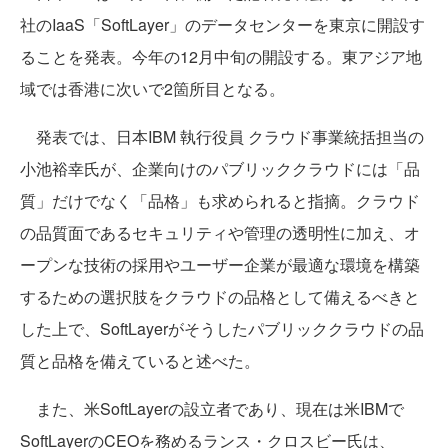
社のIaaS「SoftLayer」のデータセンターを東京に開設す
ることを発表。今年の12月中旬の開設する。東アジア地
域では香港に次いで2箇所目となる。
発表では、日本IBM 執行役員 クラウド事業統括担当の
小池裕幸氏が、企業向けのパブリッククラウドには「品
質」だけでなく「品格」も求められると指摘。クラウド
の品質面であるセキュリティや管理の透明性に加え、オ
ープンな技術の採用やユーザー企業が最適な環境を構築
するための選択肢をクラウドの品格として備えるべきと
した上で、SoftLayerがそうしたパブリッククラウドの品
質と品格を備えていると述べた。
また、米SoftLayerの設立者であり、現在は米IBMで
SoftLayerのCEOを務めるランス・クロスビー氏は、