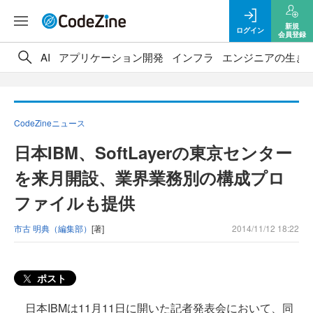
新規
ログイン
会員登録
AI
アプリケーション開発
インフラ
エンジニアの生き
CodeZineニュース
日本IBM、SoftLayerの東京センター
を来月開設、業界業務別の構成プロ
ファイルも提供
市古 明典（編集部）
[著]
2014/11/12 18:22
ポスト
日本IBMは11月11日に開いた記者発表会において、同