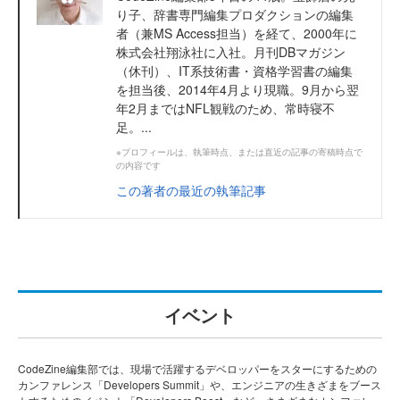
り子、辞書専門編集プロダクションの編集
者（兼MS Access担当）を経て、2000年に
株式会社翔泳社に入社。月刊DBマガジン
（休刊）、IT系技術書・資格学習書の編集
を担当後、2014年4月より現職。9月から翌
年2月まではNFL観戦のため、常時寝不
足。...
※プロフィールは、執筆時点、または直近の記事の寄稿時点で
の内容です
この著者の最近の執筆記事
イベント
CodeZine編集部では、現場で活躍するデベロッパーをスターにするための
カンファレンス「Developers Summit」や、エンジニアの生きざまをブース