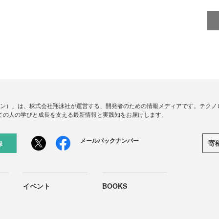
ードジン）」は、株式会社翔泳社が運営する、開発者のための情報メディアです。テク
ての人の学びと成長を支える最新情報と実践知をお届けします。
メールバックナンバー
寄
録
イベント
BOOKS