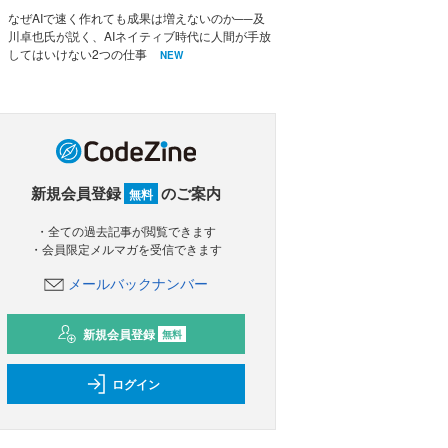
なぜAIで速く作れても成果は増えないのか──及
川卓也氏が説く、AIネイティブ時代に人間が手放
してはいけない2つの仕事
NEW
新規会員登録
のご案内
無料
・全ての過去記事が閲覧できます
・会員限定メルマガを受信できます
メールバックナンバー
新規会員登録
無料
ログイン