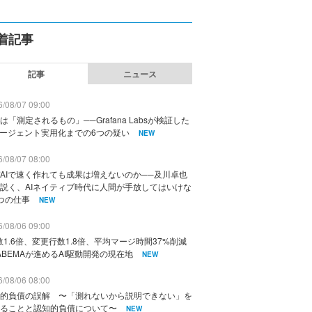
着記事
記事
ニュース
/08/07 09:00
は「測定されるもの」──Grafana Labsが検証した
エージェント実用化までの6つの疑い
NEW
/08/07 08:00
AIで速く作れても成果は増えないのか──及川卓也
説く、AIネイティブ時代に人間が手放してはいけな
つの仕事
NEW
/08/06 09:00
数1.6倍、変更行数1.8倍、平均マージ時間37%削減
ABEMAが進めるAI駆動開発の現在地
NEW
/08/06 08:00
的負債の誤解 〜「測れないから説明できない」を
ることと認知的負債について〜
NEW