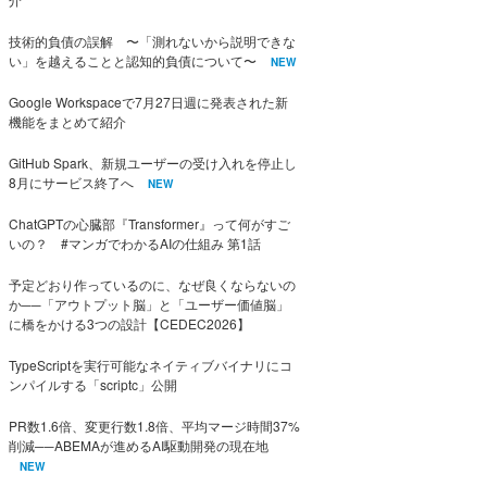
技術的負債の誤解 〜「測れないから説明できな
い」を越えることと認知的負債について〜
NEW
Google Workspaceで7月27日週に発表された新
機能をまとめて紹介
GitHub Spark、新規ユーザーの受け入れを停止し
8月にサービス終了へ
NEW
ChatGPTの心臓部『Transformer』って何がすご
いの？ #マンガでわかるAIの仕組み 第1話
予定どおり作っているのに、なぜ良くならないの
か──「アウトプット脳」と「ユーザー価値脳」
に橋をかける3つの設計【CEDEC2026】
TypeScriptを実行可能なネイティブバイナリにコ
ンパイルする「scriptc」公開
PR数1.6倍、変更行数1.8倍、平均マージ時間37%
削減──ABEMAが進めるAI駆動開発の現在地
NEW