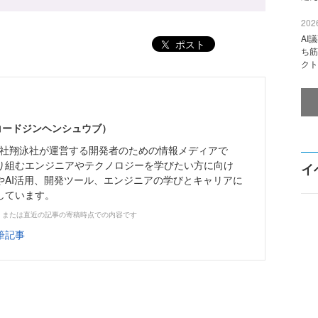
2026
AI
ポスト
ち筋
クト
（コードジンヘンシュウブ）
株式会社翔泳社が運営する開発者のための情報メディアで
り組むエンジニアやテクノロジーを学びたい方に向け
イ
やAI活用、開発ツール、エンジニアの学びとキャリアに
しています。
、または直近の記事の寄稿時点での内容です
筆記事