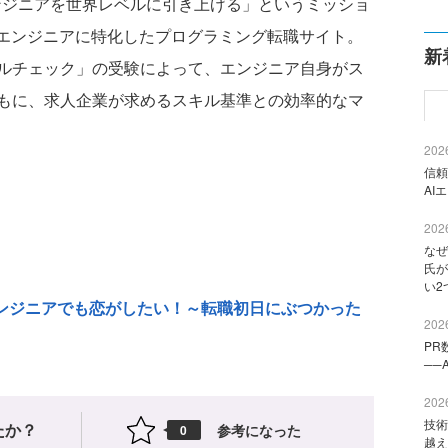
bエンジニアを世界レベルに引き上げる」というミッショ
bエンジニアに特化したプログラミング転職サイト。
新
ルチェック」の受験によって、エンジニア自身がス
もに、求人企業が求めるスキル基準との効率的なマ
2026
信頼
AI
2026
なぜ
氏が
い2
n Vol.4 エンジニアでも恋がしたい！～転職初日にぶつかった
2026
PR
──
2026
技術
たか？
参考になった
0
越え