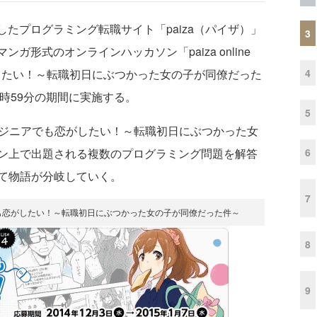
したプログラミング転職サイト「paiza（パイザ）」
3
ガ形式のオンラインハッカソン「paiza online
4
アでも恋がしたい！～転職初日にぶつかった女の子が同僚だった
23時59分の期間に実施する。
5
 Vol.4 エンジニアでも恋がしたい！～転職初日にぶつかった女
6
ン上で出題される複数のプログラミング問題を解答
て物語が分岐していく。
7
.4 エンジニアでも恋がしたい！～転職初日にぶつかった女の子が同僚だった件～
8
9