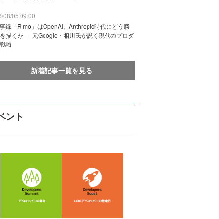
/08/05 09:00
議事録「Rimo」はOpenAI、Anthropic時代にどう勝
を描くか──元Google・相川氏が説く現代のプロダ
戦略
新着記事一覧を見る
ベント