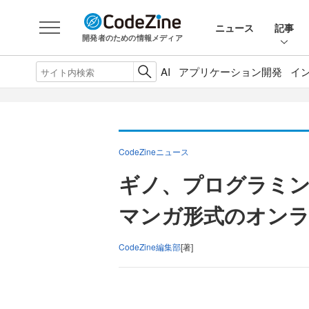
ニュース
記事
開発者のための情報メディア
AI
アプリケーション開発
イ
CodeZineニュース
ギノ、プログラミング
マンガ形式のオン
CodeZine編集部
[著]