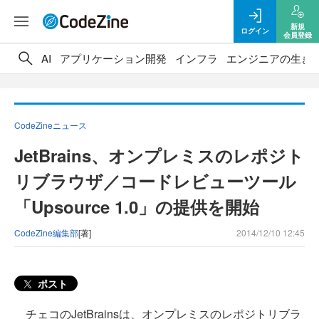
新規
ログイン
会員登録
AI
アプリケーション開発
インフラ
エンジニアの生き
CodeZineニュース
JetBrains、オンプレミスのレポジト
リブラウザ／コードレビューツール
「Upsource 1.0」の提供を開始
CodeZine編集部
[著]
2014/12/10 12:45
ポスト
チェコのJetBrainsは、オンプレミスのレポジトリブラ