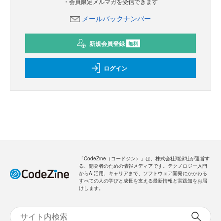
・会員限定メルマガを受信できます
メールバックナンバー
新規会員登録
無料
ログイン
「CodeZine（コードジン）」は、株式会社翔泳社が運営す
る、開発者のための情報メディアです。テクノロジー入門
からAI活用、キャリアまで、ソフトウェア開発にかかわる
すべての人の学びと成長を支える最新情報と実践知をお届
けします。