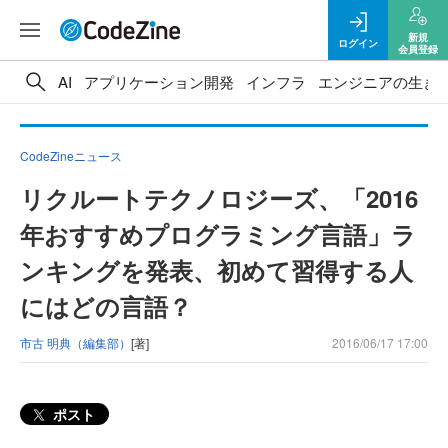
新規
ログイン
会員登録
AI
アプリケーション開発
インフラ
エンジニアの生き
CodeZineニュース
リクルートテクノロジーズ、「2016
年おすすめプログラミング言語」ラ
ンキングを発表、初めて習得する人
にはどの言語？
市古 明典（編集部）
[著]
2016/06/17 17:00
ポスト