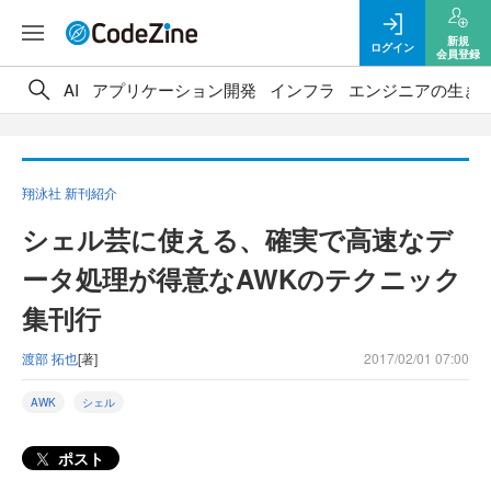
新規
ログイン
会員登録
AI
アプリケーション開発
インフラ
エンジニアの生き
翔泳社 新刊紹介
シェル芸に使える、確実で高速なデ
ータ処理が得意なAWKのテクニック
集刊行
渡部 拓也
[著]
2017/02/01 07:00
AWK
シェル
ポスト