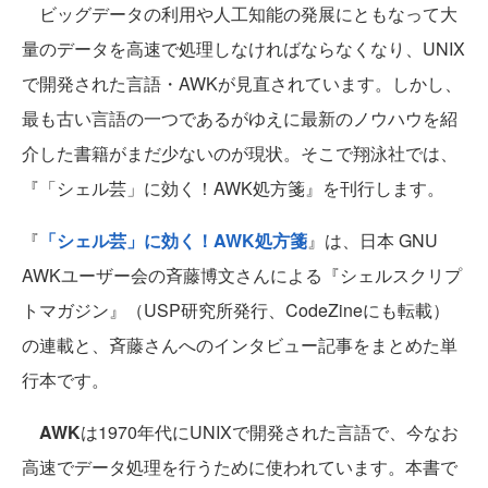
ビッグデータの利用や人工知能の発展にともなって大
量のデータを高速で処理しなければならなくなり、UNIX
で開発された言語・AWKが見直されています。しかし、
最も古い言語の一つであるがゆえに最新のノウハウを紹
介した書籍がまだ少ないのが現状。そこで翔泳社では、
『「シェル芸」に効く！AWK処方箋』を刊行します。
『
「シェル芸」に効く！AWK処方箋
』は、日本 GNU
AWKユーザー会の斉藤博文さんによる『シェルスクリプ
トマガジン』（USP研究所発行、CodeZineにも転載）
の連載と、斉藤さんへのインタビュー記事をまとめた単
行本です。
AWK
は1970年代にUNIXで開発された言語で、今なお
高速でデータ処理を行うために使われています。本書で