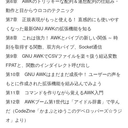
第6章 AWKのトリッキーな配列＆連想配列の仕組み・
動作と目からウロコのテクニック
第7章 正規表現がもっと使える！ 直感的にも使いやす
くなった最新GNU AWKの拡張機能を知る
第8章 これは強力！ AWKとパイプの新しい関係 ～ 時
刻を取得する関数、双方向パイプ、Socket通信
第9章 GNU AWKでCSVファイルを楽々扱う組込変数
FPATと、関数のインダイレクト呼び出し
第10章 GNU AWKはまだまだ成長中！ ユーザーの声を
もとに作成された拡張機能を組み込んでみよう
第11章 コマンドを作りながら覚えるAWK入門
第12章 AWKブーム第1世代は「アイドル辞書」で学ん
だ（CodeZine「かまぷとゆうこのデベロッパーズ☆ラジ
オ」より）