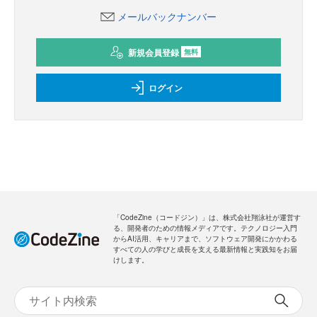
メールバックナンバー
新規会員登録
無料
ログイン
「CodeZine（コードジン）」は、株式会社翔泳社が運営す
る、開発者のための情報メディアです。テクノロジー入門
からAI活用、キャリアまで、ソフトウェア開発にかかわる
すべての人の学びと成長を支える最新情報と実践知をお届
けします。