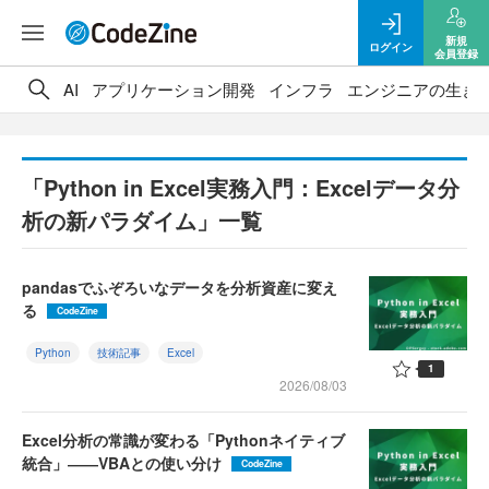
新規
ログイン
会員登録
AI
アプリケーション開発
インフラ
エンジニアの生き
「Python in Excel実務入門：Excelデータ分
析の新パラダイム」一覧
pandasでふぞろいなデータを分析資産に変え
る
CodeZine
Python
技術記事
Excel
1
2026/08/03
Excel分析の常識が変わる「Pythonネイティブ
統合」――VBAとの使い分け
CodeZine