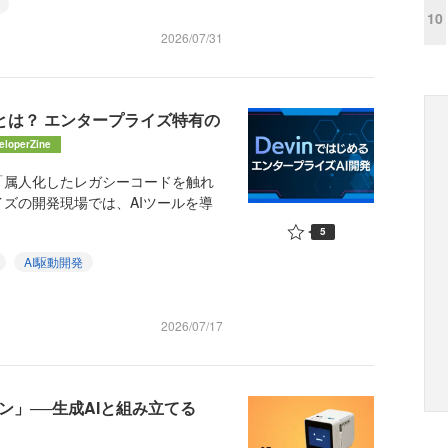
10
2026/07/31
」とは？ エンタープライズ特有の
eloperZine
属人化したレガシーコードを触れ
ズの開発現場では、AIツールを導
5
AI駆動開発
2026/07/17
ン」──生成AIと組み立てる