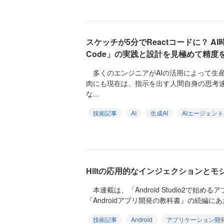
スケッチが5分でReactコードに？ AI時代
Code」の実践と設計を見極めて精度
多くのエンジニアがAIの活用によって生
肉にも現在は、指示を出す人間自身の思考
な...
技術記事
AI
生成AI
AIエージェント
Hiltの応用的なインジェクションとモ
本連載は、「Android Studio2で始
『Androidアプリ開発の教科書』の続編にあ
技術記事
Android
アプリケーション開