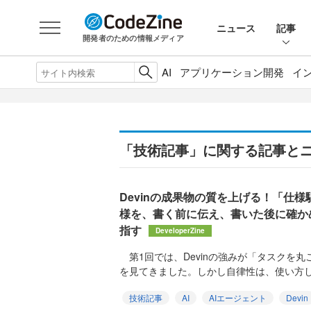
ニュース
記事
開発者のための情報メディア
AI
アプリケーション開発
イ
「技術記事」に関する記事と
Devinの成果物の質を上げる！「仕
様を、書く前に伝え、書いた後に確か
指す
DeveloperZine
第1回では、Devinの強みが「タスクを
を見てきました。しかし自律性は、使い方し
技術記事
AI
AIエージェント
Devin