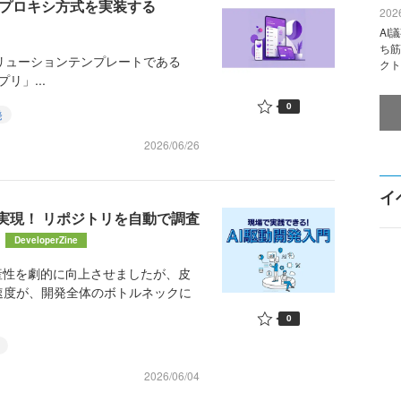
全なプロキシ方式を実装する
2026
AI
ち筋
ソリューションテンプレートである
クト
プリ」...
0
発
2026/06/26
イ
動化を実現！ リポジトリを自動で調査
DeveloperZine
産性を劇的に向上させましたが、皮
速度が、開発全体のボトルネックに
0
2026/06/04