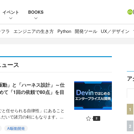
イベント
BOOKS
ンフラ
エンジニアの生き方
Python
開発ツール
UX／デザイン
ニュース
ア
様駆動」と「ハーネス設計」～仕
めて「1回の依頼で80点」を目
1
丸ごと任せられる自律性」にあること
だいで諸刃の剣にもなります。...
2
2
AI駆動開発