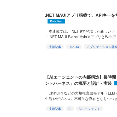
.NET MAUIアプリ構築で、APIキ
CodeZine
本連載では、.NET 9で登場した新しい
「.NET MAUI Blazor HybridアプリとWebア
技術記事
UI／UX
アプリケーション開
【AIエージェントの内部構造】長時
ントハーネス」の概要と設計・実装
ChatGPTなどの大規模言語モデル（LL
生活やビジネスに不可欠な存在となりつつあり
技術記事
AI
AIエージェント