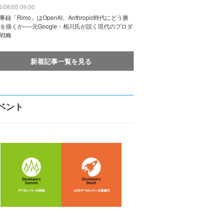
/08/05 09:00
議事録「Rimo」はOpenAI、Anthropic時代にどう勝
を描くか──元Google・相川氏が説く現代のプロダ
戦略
新着記事一覧を見る
ベント