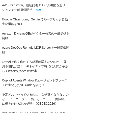
AWS Transform、継続的モダナイズ機能を全リー
ジョンで一般提供開始
NEW
Google Classroom、Geminiでルーブリック自動
生成機能を追加
Amazon DynamoDBがベクター検索の一般提供を
開始
Azure DevOps Remote MCP Serverを一般提供開
始
なぜAIで速く作れても成果は増えないのか──及
川卓也氏が説く、AIネイティブ時代に人間が手放
してはいけない2つの仕事
Copilot Agents Windowでエージェントファース
トに進化したVS Codeを試そう
予定どおり作っているのに、なぜ良くならないの
か──「アウトプット脳」と「ユーザー価値脳」
に橋をかける3つの設計【CEDEC2026】
最近のAIは、なぜこんなに「賢く」感じるの？