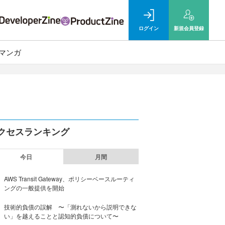
ログイン
新規
会員登録
マンガ
クセスランキング
今日
月間
AWS Transit Gateway、ポリシーベースルーティ
ングの一般提供を開始
技術的負債の誤解 〜「測れないから説明できな
い」を越えることと認知的負債について〜