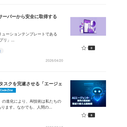
ーをサーバーから安全に取得する
ソリューションテンプレートである
プリ」...
0
発
2026/04/20
間タスクを完遂させる「エージェ
CodeZine
M）の進化により、AI技術は私たちの
ます。なかでも、人間の...
6