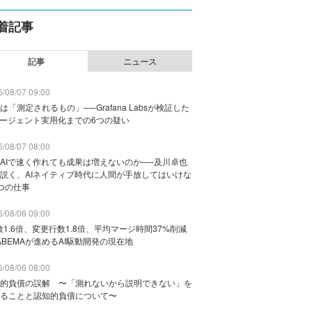
着記事
記事
ニュース
/08/07 09:00
は「測定されるもの」──Grafana Labsが検証した
エージェント実用化までの6つの疑い
/08/07 08:00
AIで速く作れても成果は増えないのか──及川卓也
説く、AIネイティブ時代に人間が手放してはいけな
つの仕事
/08/06 09:00
数1.6倍、変更行数1.8倍、平均マージ時間37%削減
ABEMAが進めるAI駆動開発の現在地
/08/06 08:00
的負債の誤解 〜「測れないから説明できない」を
ることと認知的負債について〜