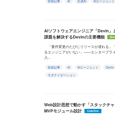
技術記事
AI
生成AI
AIエージェント
AIソフトウェアエンジニア「Devin
課題を解決するDevinの主要機能
Dev
「要件変更のたびにリリースが遅れる」「
るエンジニアがいない」——エンタープライ
入...
技術記事
AI
AIエージェント
Devin
モダナイゼーション
Web設計思想で動かす「スタックチャ
MVPモジュール設計
CodeZine