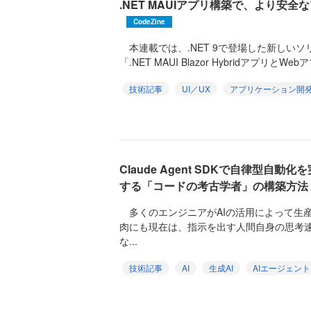
.NET MAUIアプリ構築で、より安
CodeZine
本連載では、.NET 9で登場した新しい
「.NET MAUI Blazor HybridアプリとWebア
技術記事
UI／UX
アプリケーション開
Claude Agent SDKで自律型自
する「コードの考古学者」の構築方法
多くのエンジニアがAIの活用によって生
肉にも現在は、指示を出す人間自身の思考
な...
技術記事
AI
生成AI
AIエージェント