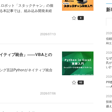
スロボット「スタックチャン」の個
新
なる本記事では、組み込み開発未経
8
2026
2026/07/13
信頼
AI
2026
nネイティブ統合」――VBAとの
なぜ
氏が
い2
ラミング言語Pythonがネイティブ統合
2026
PR
42
──
2026/07/06
2026
技術
越え