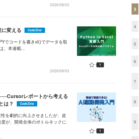
2026/08/03
3
4
産に変える
CodeZine
、=PYでコードを書きxl()でデータを取
5
、本連載...
6
1
2026/08/03
7
─Cursorレポートから考える
8
とは？
CodeZine
産性を劇的に向上させましたが、皮
9
速度が、開発全体のボトルネックに
1