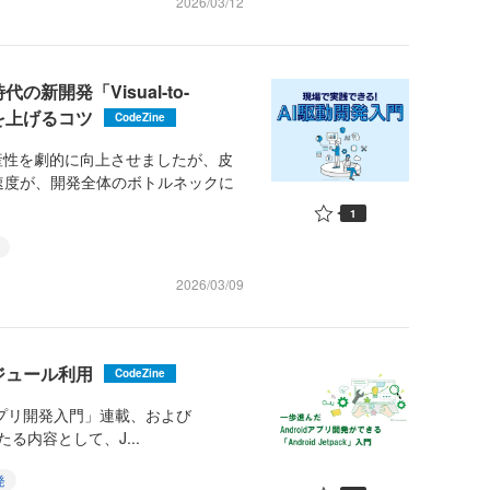
2026/03/12
の新開発「Visual-to-
を上げるコツ
CodeZine
産性を劇的に向上させましたが、皮
速度が、開発全体のボトルネックに
1
2026/03/09
ジュール利用
CodeZine
めるアプリ開発入門」連載、および
たる内容として、J...
発