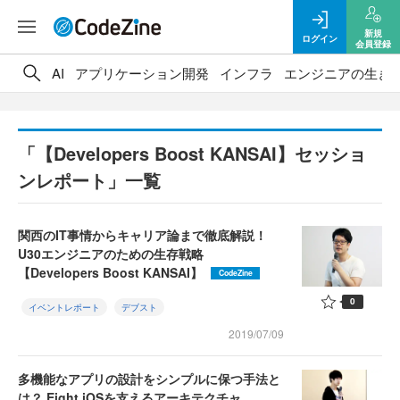
新規
ログイン
会員登録
AI
アプリケーション開発
インフラ
エンジニアの生き
「【Developers Boost KANSAI】セッショ
ンレポート」一覧
関西のIT事情からキャリア論まで徹底解説！
U30エンジニアのための生存戦略
【Developers Boost KANSAI】
CodeZine
0
イベントレポート
デブスト
2019/07/09
多機能なアプリの設計をシンプルに保つ手法と
は？ Eight iOSを支えるアーキテクチャ