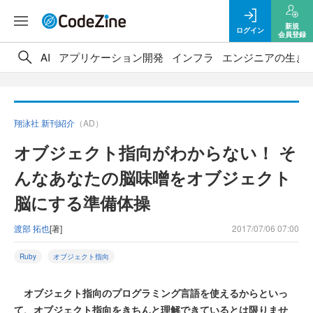
新規
ログイン
会員登録
AI
アプリケーション開発
インフラ
エンジニアの生き
翔泳社 新刊紹介
（AD）
オブジェクト指向がわからない！ そ
んなあなたの脳味噌をオブジェクト
脳にする準備体操
渡部 拓也
[著]
2017/07/06 07:00
Ruby
オブジェクト指向
オブジェクト指向のプログラミング言語を使えるからといっ
て、オブジェクト指向をきちんと理解できているとは限りませ