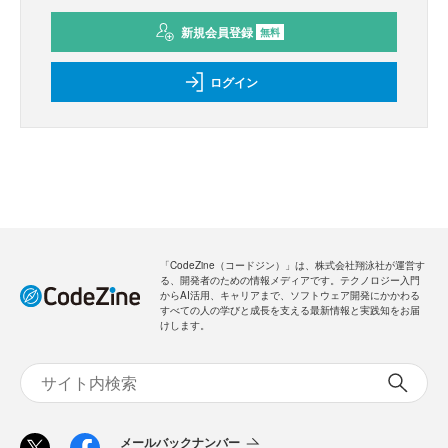
新規会員登録
無料
ログイン
「CodeZine（コードジン）」は、株式会社翔泳社が運営す
る、開発者のための情報メディアです。テクノロジー入門
からAI活用、キャリアまで、ソフトウェア開発にかかわる
すべての人の学びと成長を支える最新情報と実践知をお届
けします。
メールバックナンバー