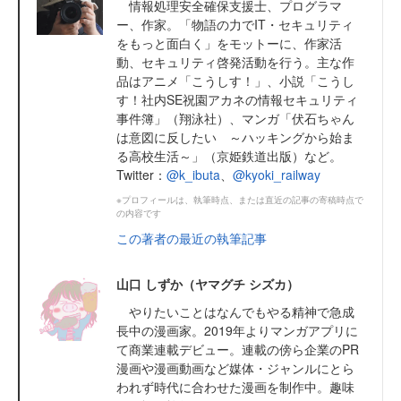
情報処理安全確保支援士、プログラマ
ー、作家。「物語の力でIT・セキュリティ
をもっと面白く」をモットーに、作家活
動、セキュリティ啓発活動を行う。主な作
品はアニメ「こうしす！」、小説「こうし
す！社内SE祝園アカネの情報セキュリティ
事件簿」（翔泳社）、マンガ「伏石ちゃん
は意図に反したい ～ハッキングから始ま
る高校生活～」（京姫鉄道出版）など。
Twitter：
@k_ibuta
、
@kyoki_railway
※プロフィールは、執筆時点、または直近の記事の寄稿時点で
の内容です
この著者の最近の執筆記事
山口 しずか（ヤマグチ シズカ）
やりたいことはなんでもやる精神で急成
長中の漫画家。2019年よりマンガアプリに
て商業連載デビュー。連載の傍ら企業のPR
漫画や漫画動画など媒体・ジャンルにとら
われず時代に合わせた漫画を制作中。趣味