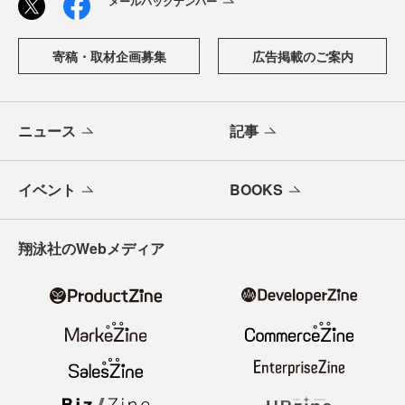
「CodeZine（コードジン）」は、株式会社翔泳社が運営す
る、開発者のための情報メディアです。テクノロジー入門
からAI活用、キャリアまで、ソフトウェア開発にかかわる
すべての人の学びと成長を支える最新情報と実践知をお届
けします。
メールバックナンバー
寄稿・取材企画募集
広告掲載のご案内
ニュース
記事
イベント
BOOKS