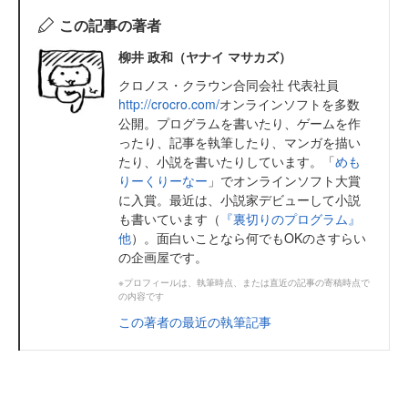
この記事の著者
柳井 政和（ヤナイ マサカズ）
クロノス・クラウン合同会社 代表社員
http://crocro.com/
オンラインソフトを多数
公開。プログラムを書いたり、ゲームを作
ったり、記事を執筆したり、マンガを描い
たり、小説を書いたりしています。「
めも
りーくりーなー
」でオンラインソフト大賞
に入賞。最近は、小説家デビューして小説
も書いています（
『裏切りのプログラム』
他
）。面白いことなら何でもOKのさすらい
の企画屋です。
※プロフィールは、執筆時点、または直近の記事の寄稿時点で
の内容です
この著者の最近の執筆記事