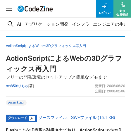
新規
ログイン
会員登録
AI
アプリケーション開発
インフラ
エンジニアの生き
ActionScriptによるWebの3Dグラフィックス再入門
ActionScriptによるWebの3Dグラフ
ィックス再入門
フリーの開発環境のセットアップと簡単なデモまで
rch850/りちゃ
[著]
更新日: 2008/08/20
公開日: 2008/02/06
ActionScript
ソースファイル、SWFファイル (15.1 KB)
ダウンロード
Flashによる3D表現が注目されており、ActionScript 3での3D