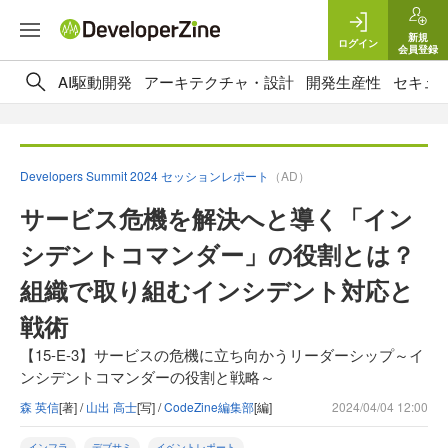
新規
ログイン
会員登録
AI駆動開発
アーキテクチャ・設計
開発生産性
セキュ
Developers Summit 2024 セッションレポート
（AD）
サービス危機を解決へと導く「イン
シデントコマンダー」の役割とは？
組織で取り組むインシデント対応と
戦術
【15-E-3】サービスの危機に立ち向かうリーダーシップ～イ
ンシデントコマンダーの役割と戦略～
森 英信
[著] /
山出 高士
[写] /
CodeZine編集部
[編]
2024/04/04 12:00
インフラ
デブサミ
イベントレポート