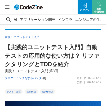
新規
ログイン
会員登録
AI
アプリケーション開発
インフラ
エンジニアの生き
実践！ ユニットテスト入門
【実践的ユニットテスト入門】自動
テストの応用的な使い方は？ リファ
クタリングとTDDを紹介
実践！ ユニットテスト入門 第3回
プログラミングをするパンダ
[著]
更新日: 2025/01/17
公開日: 2024/09/19
テスト・品質
技術解説
TypeScript