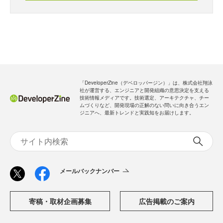
・全ての過去記事が閲覧できます
・会員限定メルマガを受信できます
メールバックナンバー
新規会員登録
無料
ログイン
「DeveloperZine（デベロッパージン）」は、株式会社翔泳
社が運営する、エンジニアと開発組織の意思決定を支える
技術情報メディアです。技術選定、アーキテクチャ、チー
ムづくりなど、開発現場の正解のない問いに向き合うエン
ジニアへ、最新トレンドと実践知をお届けします。