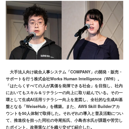
大手法人向け統合人事システム「COMPANY」の開発・販売・
サポートを行う株式会社Works Human Intelligence（WHI）。
「はたらくすべての人が真価を発揮できる社会」を目指し、社内
においてもスキル＆リテラシーの向上に取り組んでいる。その一
環として生成AI活用リテラシー向上を意図し、全社的な生成AI基
盤となる「WeiseHub」を構築。また、AWS Skill Builderアカ
ウントを50人体制で取得した。それぞれの導入と普及活動につい
て、推進役を担った同社の寺尾拓氏、小島杏水氏が課題や苦労し
たポイント、改善策などを織り交ぜて紹介した。