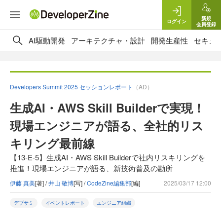
新規
ログイン
会員登録
AI駆動開発
アーキテクチャ・設計
開発生産性
セキュ
Developers Summit 2025 セッションレポート
（AD）
生成AI・AWS Skill Builderで実現！
現場エンジニアが語る、全社的リス
キリング最前線
【13-E-5】生成AI・AWS Skill Builderで社内リスキリングを
推進！現場エンジニアが語る、新技術普及の勘所
伊藤 真美
[著] /
井山 敬博
[写] /
CodeZine編集部
[編]
2025/03/17 12:00
デブサミ
イベントレポート
エンジニア組織