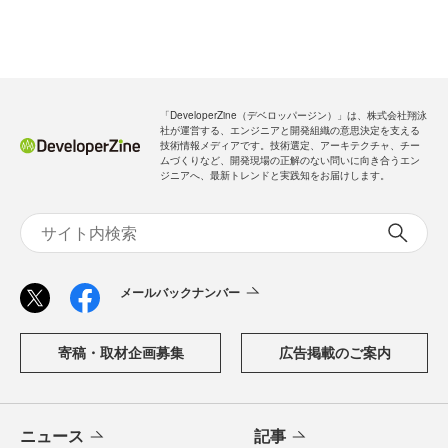
「DeveloperZine（デベロッパージン）」は、株式会社翔泳
社が運営する、エンジニアと開発組織の意思決定を支える
技術情報メディアです。技術選定、アーキテクチャ、チー
ムづくりなど、開発現場の正解のない問いに向き合うエン
ジニアへ、最新トレンドと実践知をお届けします。
メールバックナンバー
寄稿・取材企画募集
広告掲載のご案内
ニュース
記事