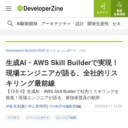
新規
ログイン
会員登録
AI駆動開発
アーキテクチャ・設計
開発生産性
セキュ
Developers Summit 2025 セッションレポート
（AD）
生成AI・AWS Skill Builderで実現！
現場エンジニアが語る、全社的リス
キリング最前線
【13-E-5】生成AI・AWS Skill Builderで社内リスキリングを
推進！現場エンジニアが語る、新技術普及の勘所
伊藤 真美
[著] /
井山 敬博
[写] /
CodeZine編集部
[編]
2025/03/17 12:00
デブサミ
イベントレポート
エンジニア組織