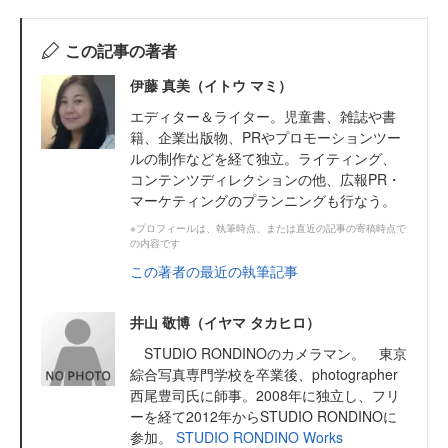
この記事の著者
伊藤 真美（イトウ マミ）
エディター＆ライター。児童書、雑誌や書
籍、企業出版物、PRやプロモーションツー
ルの制作などを経て独立。ライティング、
コンテンツディレクションの他、広報PR・
マーケティングのプランニングも行なう。
※プロフィールは、執筆時点、または直近の記事の寄稿時点で
の内容です
この著者の最近の執筆記事
井山 敬博（イヤマ タカヒロ）
STUDIO RONDINOのカメラマン。 東京
綜合写真専門学校を卒業後、photographer
西尾豊司氏に師事。2008年に独立し、フリ
ーを経て2012年からSTUDIO RONDINOに
参加。
STUDIO RONDINO
Works