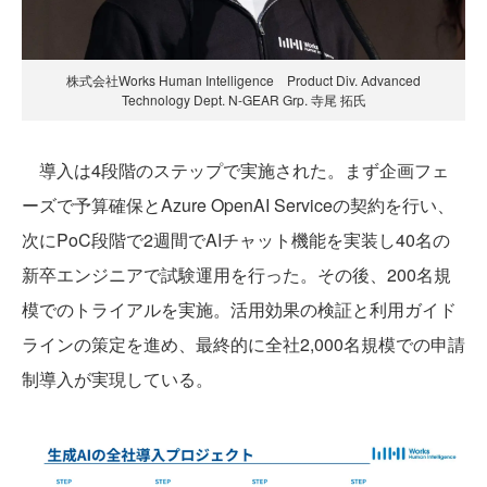
株式会社Works Human Intelligence Product Div. Advanced
Technology Dept. N-GEAR Grp. 寺尾 拓氏
導入は4段階のステップで実施された。まず企画フェ
ーズで予算確保とAzure OpenAI Serviceの契約を行い、
次にPoC段階で2週間でAIチャット機能を実装し40名の
新卒エンジニアで試験運用を行った。その後、200名規
模でのトライアルを実施。活用効果の検証と利用ガイド
ラインの策定を進め、最終的に全社2,000名規模での申請
制導入が実現している。