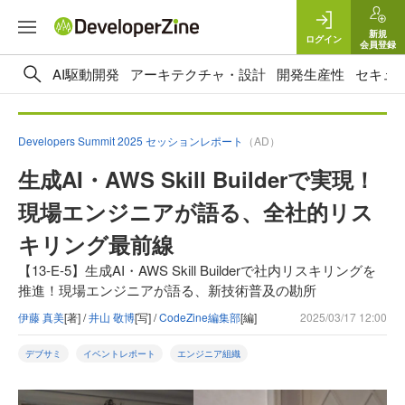
新規
ログイン
会員登録
AI駆動開発
アーキテクチャ・設計
開発生産性
セキュ
Developers Summit 2025 セッションレポート
（AD）
生成AI・AWS Skill Builderで実現！
現場エンジニアが語る、全社的リス
キリング最前線
【13-E-5】生成AI・AWS Skill Builderで社内リスキリングを
推進！現場エンジニアが語る、新技術普及の勘所
伊藤 真美
[著] /
井山 敬博
[写] /
CodeZine編集部
[編]
2025/03/17 12:00
デブサミ
イベントレポート
エンジニア組織