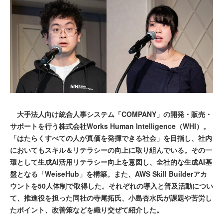
大手法人向け統合人事システム「COMPANY」の開発・販売・
サポートを行う株式会社Works Human Intelligence（WHI）。
「はたらくすべての人が真価を発揮できる社会」を目指し、社内
においてもスキル＆リテラシーの向上に取り組んでいる。その一
環として生成AI活用リテラシー向上を意図し、全社的な生成AI基
盤となる「WeiseHub」を構築。また、AWS Skill Builderアカ
ウントを50人体制で取得した。それぞれの導入と普及活動につい
て、推進役を担った同社の寺尾拓氏、小島杏水氏が課題や苦労し
たポイント、改善策などを織り交ぜて紹介した。