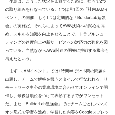
小島は、こうした状況を回避するために、社内で2つ
の取り組みを行なっている。1つは月1回の「社内JAMイ
ベント」の開催、もう1つは定期的な「BuilderLab勉強
会」の実施だ。それらによってAWS技術への関心を高
め、スキル＆知識を向上させることで、トラブルシュー
ティングの速度向上や新サービスへの対応力の強化を図
っている。当然ながらAWS関連の開発に挑戦する機会も
増えたという。
まず「JAMイベント」では1時間半で5〜6問の問題を
出題し、チームで解答を競うスタイルで行なわれる。リ
モートワーク中心の業務環境に合わせてオンラインで開
催し、最後は順位をつけて表彰するまでがワンセット
だ。また「BuilderLab勉強会」ではチームごとにハンズ
オン形式で学習を進め、学習した内容をGoogleスプレッ