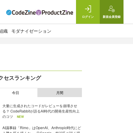
ログイン
新規
会員登録
組織
モダナイゼーション
クセスランキング
今日
月間
大量に生成されたコードがレビューを崩壊させ
る？ CodeRabbitが語るAI時代の開発生産性向上
のコツ
NEW
AI議事録「Rimo」はOpenAI、Anthropic時代にど
う勝ち筋を描くか──元Google・相川氏が説く現