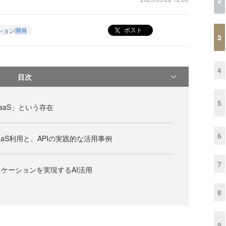
ポスト
ション開発
3
4
目次
5
aaS」という存在
6
aS利用と、APIの実践的な活用事例
7
ケーションを実現するAI活用
8
9