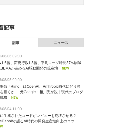
着記事
記事
ニュース
/08/06 09:00
数1.6倍、変更行数1.8倍、平均マージ時間37%削減
ABEMAが進めるAI駆動開発の現在地
NEW
/08/05 09:00
議事録「Rimo」はOpenAI、Anthropic時代にどう勝
を描くか──元Google・相川氏が説く現代のプロダ
戦略
NEW
/08/04 11:00
に生成されたコードがレビューを崩壊させる？
deRabbitが語るAI時代の開発生産性向上のコツ
EW