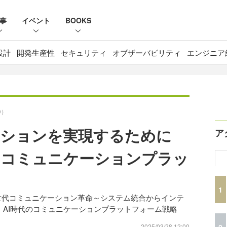
事
イベント
BOOKS
設計
開発生産性
セキュリティ
オブザーバビリティ
エンジニア
D）
ーションを実現するために
ア
AIのコミュニケーションプラッ
1
する次世代コミュニケーション革命～システム統合からインテ
する AI時代のコミュニケーションプラットフォーム戦略
2
2025/03/28 12:00