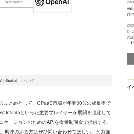
2026
Ai
行の
2026
De
ス設
「1
ebSocket」について
イ
まとめとして、CPaaS市場が年間30％の成長率で
やInfobipといった主要プレイヤーが展開を強化して
ニケーションのためのAPIを従量制課金で提供する
る。興味のある方はぜひ問い合わせてほしい」と力強