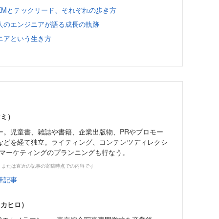
EMとテックリード、それぞれの歩き方
人のエンジニアが語る成長の軌跡
ニアという生き方
マミ）
ー。児童書、雑誌や書籍、企業出版物、PRやプロモー
などを経て独立。ライティング、コンテンツディレクシ
・マーケティングのプランニングも行なう。
、または直近の記事の寄稿時点での内容です
筆記事
タカヒロ）