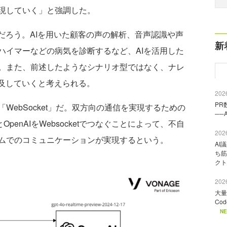
現していく」と強調した。
だろう。AIを用いた顧客の声の解析、音声認識や声
新
ハイマーなどの病気を診断するなど、AIを活用した
。また、前述したようなシナリオ型ではなく、ナレ
普及していくと考えられる。
2026
PR
ebSocket」だ。双方向の通信を実現するための
──
とOpenAIをWebsocketでつなぐことによって、不自
2026
ムでのコミュニケーションが実現するという。
AI
ち筋
クト
2026
大量
Co
N