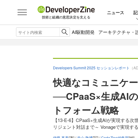
ニュース
記
技術と組織の意思決定を支える
AI駆動開発
アーキテクチャ・
Developers Summit 2025 セッションレポート
（A
快適なコミュニケ
──CPaaS×生成
トフォーム戦略
【13-E-6】CPaaS×生成AIが実現
リジェント対話まで～ Vonageで実現
伊藤 真美
[著] /
井山 敬博
[写] /
CodeZine編集部
[編]