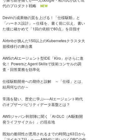
代のプロダクト戦略
NEW
Devinの成果物の質を上げる！「仕様駆動」と
「ハーネス設計」～仕様を、書く前に伝え、書い
た後に確かめて「1回の依頼で80点」を目指す
Airbnbが挑んだ150以上のKubernetesクラスタ大
規模移行の舞台裏
AWSのAIエージェント型IDE「Kiro」がさらに進
化！ PowersとAgent Skillsで技術コンサルの調
査・回答業務を効率化
仕様駆動開発への期待と誤解 ～「仕様」とは、
結局何なのか～
常識を疑い、歴史に学ぶ──AIエージェント時代
のオブザーバビリティデータ基盤とは？
AWSジャパン幹部陣に聞く「AI-DLC（AI駆動開
発ライフサイクル）」の現在地
既知の脆弱性が悪用されるまでの時間は63日から
「マイナス7日」へ──AI時代に追いつくGRCの作