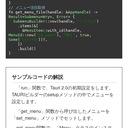
}
// メニュー項目取得
fn get_menu_file
(
handle
:
&
AppHandle
)
->
Result
<
Submenu
<
Wry
>,
Error
>
{
SubmenuBuilder
::
new
(
handle
,
"ファイル"
)
.
items
(&[
&
MenuItem
::
with_id
(
handle
,
MenuId
::
new
(
"id_open"
),
"開く"
,
true
,
Some
(
"Ctrl+O"
))?,
])
.
build
()
}
サンプルコードの解説
「run」関数で、Tauri 2.0の初期設定をします。
TAURIビルダーのsetupメソッドの中でメニューを
設定します。
「get_menu」関数から呼び出したメニューを
「set_menu」メソッドでセットします。
get_menu関数で、「Menu」クラスのインスタ