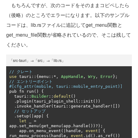
もちろんですが、次のコードをそのままコピペしたら
（後略）のところでエラーになります。以下のサンプル
コードは、lib.rsファイルに追記してget_menu関数と
get_menu_file関数が省略されているので、そこは残して
ください。
「src-tauri」→「src」→「lib.rs」
// クレート
use
 tauri
::{
menu
::*,
AppHandle
,
Wry
,
Error
};
// エントリーポイント
#[cfg_attr(mobile, tauri::mobile_entry_point)]
pub fn run
()
{
  tauri
::
Builder
::
default
()
.
plugin
(
tauri_plugin_shell
::
init
())
.
invoke_handler
(
tauri
::
generate_handler
![])
// セットアップ
.
setup
(|
app
|
{
let
 _ 
=
app
.
set_menu
(
get_menu
(
app
.
handle
())?);
    app
.
on_menu_event
(|
handle
,
event
|
{
run_menu_process
(
handle
,
event
.
id
().
as_ref
())