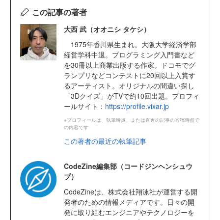
この記事の著者
大西 武（オオニシ タケシ）
1975年香川県生まれ。大阪大学経済学部
経営学科中退。プログラミング入門書など
を30冊以上商業出版する作家。ドコモでグ
ランプリなどコンテストに20回以上入賞す
るアーティスト。オリジナルの間違い探し
「3Dクイズ」がTVで約10回出題。プロフィ
ールサイト：
https://profile.vixar.jp
※プロフィールは、執筆時点、または直近の記事の寄稿時点で
の内容です
この著者の最近の執筆記事
CodeZine編集部（コードジンヘンシュウ
ブ）
CodeZineは、株式会社翔泳社が運営する開
発者のための情報メディアです。日々の開
発に取り組むエンジニアやテクノロジーを