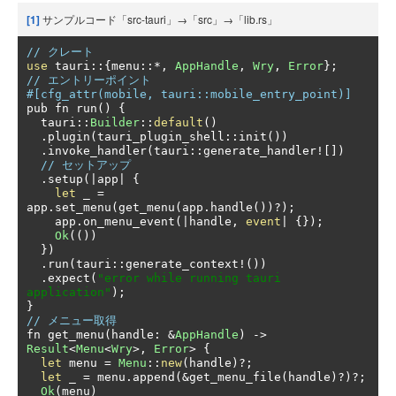
[1]
サンプルコード「src-tauri」→「src」→「lib.rs」
// クレート
use
 tauri
::{
menu
::*,
AppHandle
,
Wry
,
Error
};
// エントリーポイント
#[cfg_attr(mobile, tauri::mobile_entry_point)]
pub fn run
()
{
  tauri
::
Builder
::
default
()
.
plugin
(
tauri_plugin_shell
::
init
())
.
invoke_handler
(
tauri
::
generate_handler
![])
// セットアップ
.
setup
(|
app
|
{
let
 _ 
=
app
.
set_menu
(
get_menu
(
app
.
handle
())?);
    app
.
on_menu_event
(|
handle
,
event
|
{});
Ok
(())
})
.
run
(
tauri
::
generate_context
!())
.
expect
(
"error while running tauri 
application"
);
}
// メニュー取得
fn get_menu
(
handle
:
&
AppHandle
)
->
Result
<
Menu
<
Wry
>,
Error
>
{
let
 menu 
=
Menu
::
new
(
handle
)?;
let
 _ 
=
 menu
.
append
(&
get_menu_file
(
handle
)?)?;
Ok
(
menu
)