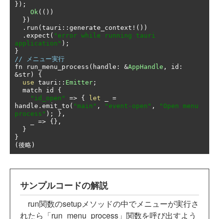
});
Ok
(())
})
.
run
(
tauri
::
generate_context
!())
.
expect
(
"error while running tauri 
application"
);
}
// メニュー実行
fn run_menu_process
(
handle
:
&
AppHandle
,
 id
:
&
str
)
{
use
 tauri
::
Emitter
;
  match id 
{
"id_open"
=>
{
let
 _ 
=
handle
.
emit_to
(
"main"
,
"event-open"
,
"Open menu 
process"
);
},
    _ 
=>
{},
}
}
(後略)
サンプルコードの解説
run関数のsetupメソッドの中でメニューが実行さ
れたら「run_menu_process」関数を呼び出すよう