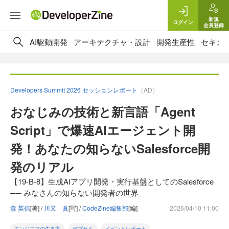
新規
ログイン
会員登録
AI駆動開発
アーキテクチャ・設計
開発生産性
セキュ
Developers Summit 2026 セッションレポート
（AD）
おなじみの技術と新言語「Agent
Script」で爆速AIエージェント開
発！あなたの知らないSalesforce開
発のリアル
【19-B-8】生成AIアプリ開発・実行基盤としてのSalesforce
── みなさんの知らない開発者の世界
森 英信
[著] /
川又 眞
[写] /
CodeZine編集部
[編]
2026/04/10 11:00
エンジニアの生き方
デブサミ
イベントレポート