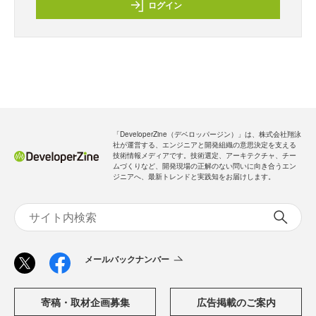
ログイン
「DeveloperZine（デベロッパージン）」は、株式会社翔泳
社が運営する、エンジニアと開発組織の意思決定を支える
技術情報メディアです。技術選定、アーキテクチャ、チー
ムづくりなど、開発現場の正解のない問いに向き合うエン
ジニアへ、最新トレンドと実践知をお届けします。
メールバックナンバー
寄稿・取材企画募集
広告掲載のご案内