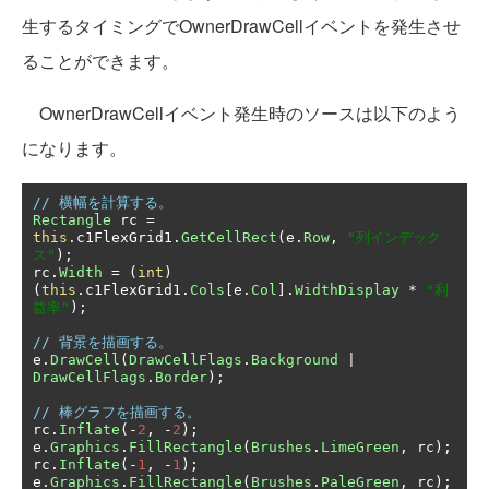
生するタイミングでOwnerDrawCellイベントを発生させ
ることができます。
OwnerDrawCellイベント発生時のソースは以下のよう
になります。
// 横幅を計算する。
Rectangle
 rc 
=
this
.
c1FlexGrid1
.
GetCellRect
(
e
.
Row
,
"列インデック
ス"
);
rc
.
Width
=
(
int
)
(
this
.
c1FlexGrid1
.
Cols
[
e
.
Col
].
WidthDisplay
*
"利
益率"
);
// 背景を描画する。
e
.
DrawCell
(
DrawCellFlags
.
Background
|
DrawCellFlags
.
Border
);
// 棒グラフを描画する。
rc
.
Inflate
(-
2
,
-
2
);
e
.
Graphics
.
FillRectangle
(
Brushes
.
LimeGreen
,
 rc
);
rc
.
Inflate
(-
1
,
-
1
);
e
.
Graphics
.
FillRectangle
(
Brushes
.
PaleGreen
,
 rc
);