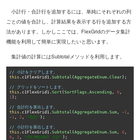
小計行・合計行を追加するには、単純にそれぞれの列
ごとの値を合計し、計算結果を表示する行を追加する方
法があります。しかしここでは、FlexGridのデータ集計
機能を利用して簡単に実現したいと思います。
集計値の計算にはSubtotalメソッドを利用します。
// 小計をクリアします。
this
.
c1FlexGrid1
.
Subtotal
(
AggregateEnum
.
Clear
);
// グリッドをソートします。
this
.
c1FlexGrid1
.
Sort
(
SortFlags
.
Ascending
,
0
,
1
);
// 合計行を算出します。
this
.
c1FlexGrid1
.
Subtotal
(
AggregateEnum
.
Sum
,
-
1
,
-
1
,
2
,
"合計"
);
// 小計行を算出します。
this
.
c1FlexGrid1
.
Subtotal
(
AggregateEnum
.
Sum
,
0
,
0
,
2
,
"{0:MM/dd} 小計"
);