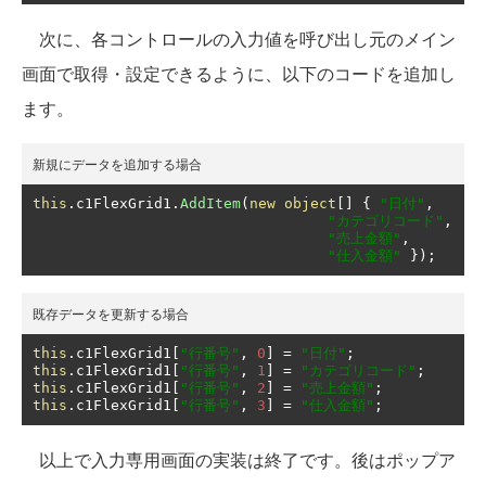
次に、各コントロールの入力値を呼び出し元のメイン
画面で取得・設定できるように、以下のコードを追加し
ます。
新規にデータを追加する場合
this
.
c1FlexGrid1
.
AddItem
(
new
object
[]
{
"日付"
,
"カテゴリコード"
,
"売上金額"
,
"仕入金額"
});
既存データを更新する場合
this
.
c1FlexGrid1
[
"行番号"
,
0
]
=
"日付"
;
this
.
c1FlexGrid1
[
"行番号"
,
1
]
=
"カテゴリコード"
;
this
.
c1FlexGrid1
[
"行番号"
,
2
]
=
"売上金額"
;
this
.
c1FlexGrid1
[
"行番号"
,
3
]
=
"仕入金額"
;
以上で入力専用画面の実装は終了です。後はポップア