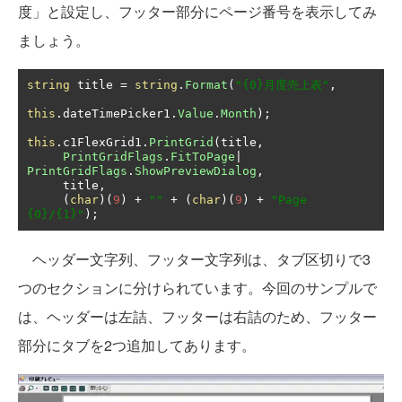
度」と設定し、フッター部分にページ番号を表示してみ
ましょう。
string
 title 
=
string
.
Format
(
"{0}月度売上表"
,
this
.
dateTimePicker1
.
Value
.
Month
);
this
.
c1FlexGrid1
.
PrintGrid
(
title
,
PrintGridFlags
.
FitToPage
|
PrintGridFlags
.
ShowPreviewDialog
,
     title
,
(
char
)(
9
)
+
""
+
(
char
)(
9
)
+
"Page 
{0}/{1}"
);
ヘッダー文字列、フッター文字列は、タブ区切りで3
つのセクションに分けられています。今回のサンプルで
は、ヘッダーは左詰、フッターは右詰のため、フッター
部分にタブを2つ追加してあります。