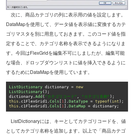
次に、商品カテゴリの列に表示用の値を設定します。
DataMapを使用して、データ値を表示値に変換するカテ
ゴリマスタを別に用意しておきます。このコード値を指
定することで、カテゴリ名称を表示できるようになりま
す。今回はFlexGridを編集不可にしましたが、編集可能
な場合、ドロップダウンリストに値を挿入できるように
するためにDataMapを使用しています。
ListDictionary
 dictionary 
=
new
ListDictionary
();
dictionary
.
Add
(
"カテゴリコード"
,
"カテゴリ名称"
);
this
.
c1FlexGrid1
.
Cols
[
1
].
DataType
=
typeof
(
int
);
this
.
c1FlexGrid1
.
Cols
[
1
].
DataMap
=
 dictionary
;
ListDictionaryには、キーとしてカテゴリコードを、値
としてカテゴリ名称を追加します。以上で「商品カテゴ