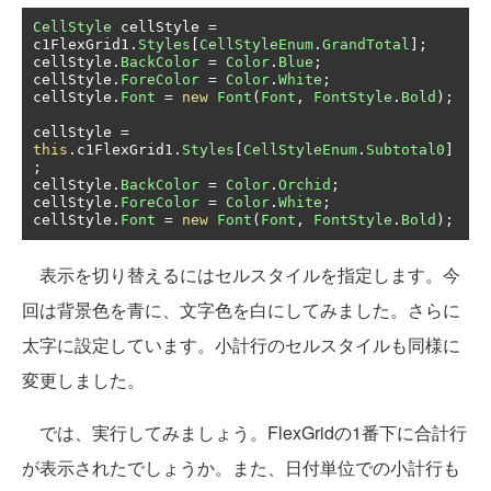
CellStyle
 cellStyle 
=
c1FlexGrid1
.
Styles
[
CellStyleEnum
.
GrandTotal
];
cellStyle
.
BackColor
=
Color
.
Blue
;
cellStyle
.
ForeColor
=
Color
.
White
;
cellStyle
.
Font
=
new
Font
(
Font
,
FontStyle
.
Bold
);
cellStyle 
=
this
.
c1FlexGrid1
.
Styles
[
CellStyleEnum
.
Subtotal0
]
;
cellStyle
.
BackColor
=
Color
.
Orchid
;
cellStyle
.
ForeColor
=
Color
.
White
;
cellStyle
.
Font
=
new
Font
(
Font
,
FontStyle
.
Bold
);
表示を切り替えるにはセルスタイルを指定します。今
回は背景色を青に、文字色を白にしてみました。さらに
太字に設定しています。小計行のセルスタイルも同様に
変更しました。
では、実行してみましょう。FlexGridの1番下に合計行
が表示されたでしょうか。また、日付単位での小計行も