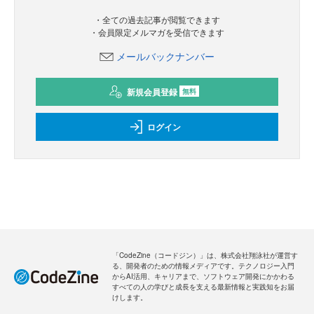
・全ての過去記事が閲覧できます
・会員限定メルマガを受信できます
メールバックナンバー
新規会員登録
無料
ログイン
「CodeZine（コードジン）」は、株式会社翔泳社が運営す
る、開発者のための情報メディアです。テクノロジー入門
からAI活用、キャリアまで、ソフトウェア開発にかかわる
すべての人の学びと成長を支える最新情報と実践知をお届
けします。