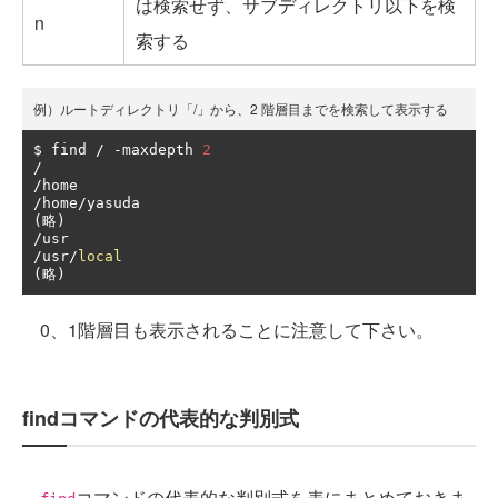
は検索せず、サブディレクトリ以下を検
n
索する
例）ルートディレクトリ「/」から、2 階層目までを検索して表示する
$ find 
/
-
maxdepth 
2
/
/
/
home
/
(略)
/
/
usr
/
local
(略)
0、1階層目も表示されることに注意して下さい。
findコマンドの代表的な判別式
コマンドの代表的な判別式を表にまとめておきま