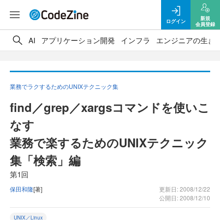
新規
ログイン
会員登録
AI
アプリケーション開発
インフラ
エンジニアの生き
業務でラクするためのUNIXテクニック集
find／grep／xargsコマンドを使いこ
なす
業務で楽するためのUNIXテクニック
集「検索」編
第1回
保田和隆
[著]
更新日: 2008/12/22
公開日: 2008/12/10
UNIX／Linux