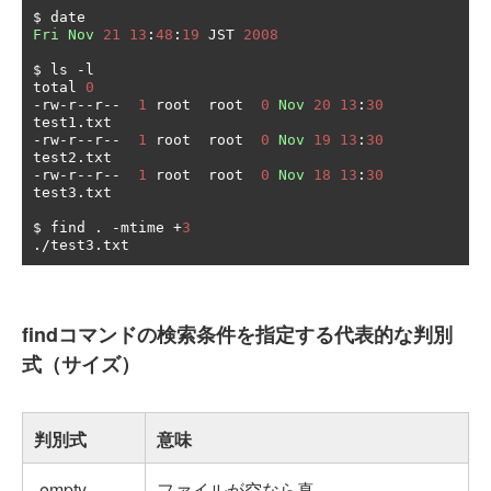
Fri
Nov
21
13
:
48
:
19
 JST 
2008
$ ls 
-
l

total 
0
-
rw
-
r
--
r
--
1
 root  root  
0
Nov
20
13
:
30
test1
.
-
rw
-
r
--
r
--
1
 root  root  
0
Nov
19
13
:
30
test2
.
-
rw
-
r
--
r
--
1
 root  root  
0
Nov
18
13
:
30
test3
.
txt

$ find 
.
-
mtime 
+
3
./
test3
.
txt
findコマンドの検索条件を指定する代表的な判別
式（サイズ）
判別式
意味
-empty
ファイルが空なら真