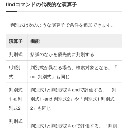
findコマンドの代表的な演算子
判別式は次のような演算子で条件を追加できます。
演算子
機能
判
別
式
括弧のなかを優先的に判別する
判
別
式
! 判別
判別式が異なる場合、検索対象となる。「-
式
not 判別式」も同じ
判別式
判別式1と判別式2をandで評価する。「判
1 -a 判
別式1 -and 判別式2」や「判別式1 判別式
別式2
2」も同じ
判別式
判別式1と判別式2をorで評価する。「判別