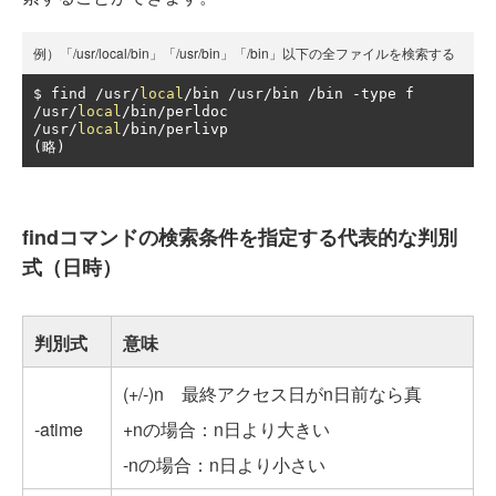
例）「/usr/local/bin」「/usr/bin」「/bin」以下の全ファイルを検索する
$ find 
/
usr
/
local
/
bin 
/
usr
/
bin 
/
bin 
-
/
usr
/
local
/
bin
/
/
usr
/
local
/
bin
/
(略)
findコマンドの検索条件を指定する代表的な判別
式（日時）
判別式
意味
(+/-)n 最終アクセス日がn日前なら真
-atime
+nの場合：n日より大きい
-nの場合：n日より小さい