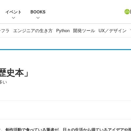
イベント
BOOKS
ンフラ
エンジニアの生き方
Python
開発ツール
UX／デザイン
「歴史本」
多い
、創作活動で食べている筆者が、日々の生活から得ているアイデアや視