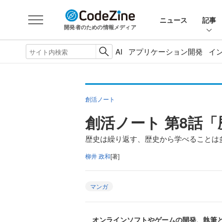
ニュース
記事
開発者のための情報メディア
AI
アプリケーション開発
イ
創活ノート
創活ノート 第8話
歴史は繰り返す、歴史から学べることは
柳井 政和
[著]
マンガ
オンラインソフトやゲームの開発、執筆と