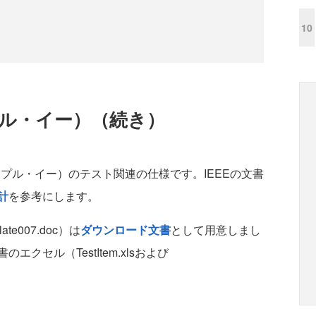
10
リプル・イー）（続き）
リプル・イー）のテスト関連の仕様です。IEEEの文書
計
を参考にします。
e007.doc）は
ダウンロード文書
として用意しまし
クセル（TestItem.xlsおよび