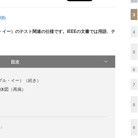
3
B)
・イー）のテスト関連の仕様です。IEEEの文書では用語、テ
4
。
5
目次
6
トリプル・イー）（続き）
7
全体図（再掲）
8
様」
9