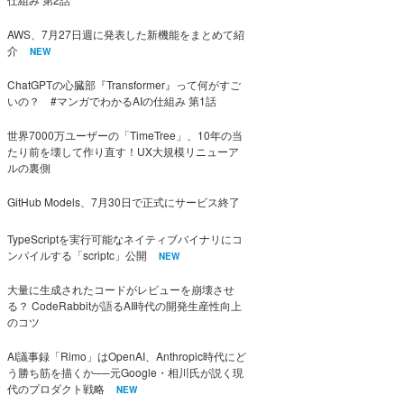
AWS、7月27日週に発表した新機能をまとめて紹
介
NEW
ChatGPTの心臓部『Transformer』って何がすご
いの？ #マンガでわかるAIの仕組み 第1話
世界7000万ユーザーの「TimeTree」、10年の当
たり前を壊して作り直す！UX大規模リニューア
ルの裏側
GitHub Models、7月30日で正式にサービス終了
TypeScriptを実行可能なネイティブバイナリにコ
ンパイルする「scriptc」公開
NEW
大量に生成されたコードがレビューを崩壊させ
る？ CodeRabbitが語るAI時代の開発生産性向上
のコツ
AI議事録「Rimo」はOpenAI、Anthropic時代にど
う勝ち筋を描くか──元Google・相川氏が説く現
代のプロダクト戦略
NEW