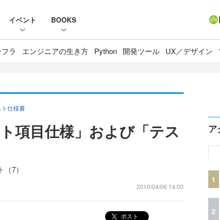
イベント
BOOKS
ンフラ
エンジニアの生き方
Python
開発ツール
UX／デザイン
スト仕様書
ト項目仕様」および「テス
ア
ト（7）
1
2010/04/06 14:00
2
ポスト