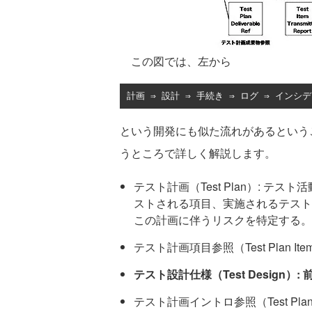
この図では、左から
計画
⇒
設計
⇒
手続き
⇒
ログ
⇒
インシデ
という開発にも似た流れがあるという
うところで詳しく解説します。
テスト計画（Test Plan）: 
ストされる項目、実施されるテスト
この計画に伴うリスクを特定する。
テスト計画項目参照（Test Plan Item
テスト設計仕様（Test Design）
テスト計画イントロ参照（Test Plan In