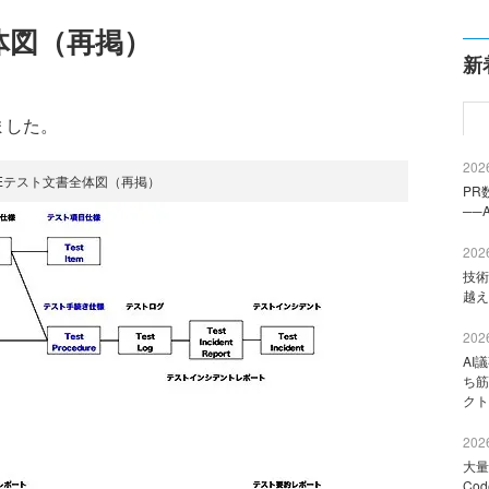
体図（再掲）
新
ました。
2026
EEEテスト文書全体図（再掲）
PR
──
2026
技術
越え
2026
AI
ち筋
クト
2026
大量
Co