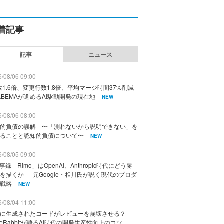
着記事
記事
ニュース
/08/06 09:00
数1.6倍、変更行数1.8倍、平均マージ時間37%削減
ABEMAが進めるAI駆動開発の現在地
NEW
/08/06 08:00
的負債の誤解 〜「測れないから説明できない」を
ることと認知的負債について〜
NEW
/08/05 09:00
議事録「Rimo」はOpenAI、Anthropic時代にどう勝
を描くか──元Google・相川氏が説く現代のプロダ
戦略
NEW
/08/04 11:00
に生成されたコードがレビューを崩壊させる？
deRabbitが語るAI時代の開発生産性向上のコツ