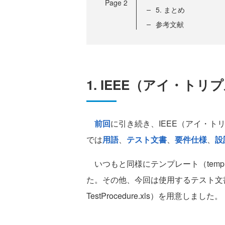
Page
2
5. まとめ
参考文献
1. IEEE（アイ・ト
前回
に引き続き、IEEE（アイ・ト
では
用語
、
テスト文書
、
要件仕様
、
設
いつもと同様にテンプレート（templat
た。その他、今回は使用するテスト文書のエ
TestProcedure.xls）を用意しました。