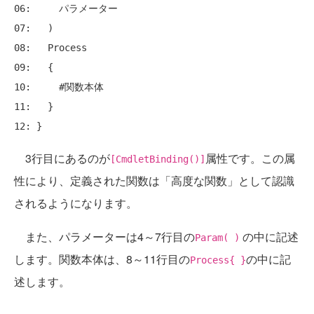
06:     パラメーター

07:   )

08:   Process

09:   {

10:     #関数本体

11:   }

3行目にあるのが
属性です。この属
[CmdletBinding()]
性により、定義された関数は「高度な関数」として認識
されるようになります。
また、パラメーターは4～7行目の
の中に記述
Param( )
します。関数本体は、8～11行目の
の中に記
Process{ }
述します。