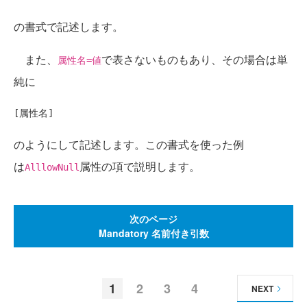
の書式で記述します。
また、
で表さないものもあり、その場合は単
属性名=値
純に
のようにして記述します。この書式を使った例
は
属性の項で説明します。
AlllowNull
次のページ
Mandatory 名前付き引数
1
2
3
4
NEXT