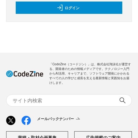
ログイン
「CodeZine（コードジン）」は、株式会社翔泳社が運営す
る、開発者のための情報メディアです。テクノロジー入門
からAI活用、キャリアまで、ソフトウェア開発にかかわる
すべての人の学びと成長を支える最新情報と実践知をお届
けします。
メールバックナンバー
寄稿・取材企画募集
広告掲載のご案内