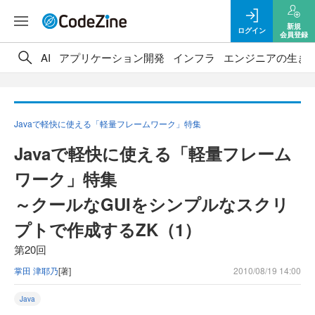
新規
ログイン
会員登録
AI
アプリケーション開発
インフラ
エンジニアの生き
Javaで軽快に使える「軽量フレームワーク」特集
Javaで軽快に使える「軽量フレーム
ワーク」特集
～クールなGUIをシンプルなスクリ
プトで作成するZK（1）
第20回
掌田 津耶乃
[著]
2010/08/19 14:00
Java