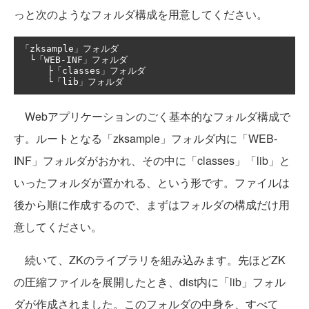
っと次のようなフォルダ構成を用意してください。
「
zksample
」フォルダ
└「
WEB
-
INF
」フォルダ
├「
classes
」フォルダ
└「
lib
」フォルダ
Webアプリケーションのごく基本的なフォルダ構成で
す。ルートとなる「zksample」フォルダ内に「WEB-
INF」フォルダがおかれ、その中に「classes」「lib」と
いったフォルダが置かれる、という形です。ファイルは
後から順に作成するので、まずはフォルダの構成だけ用
意してください。
続いて、ZKのライブラリを組み込みます。先ほどZK
の圧縮ファイルを展開したとき、dist内に「lib」フォル
ダが作成されました。このフォルダの中身を、すべて