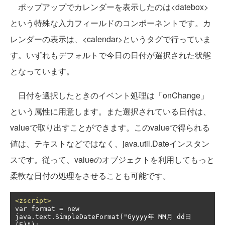
ポップアップでカレンダーを表示したのは<datebox>
という特殊な入力フィールドのコンポーネントです。カ
レンダーの表示は、<calendar>というタグで行っていま
す。いずれもデフォルトで今日の日付が選択された状態
となっています。
日付を選択したときのイベント処理は「onChange」
という属性に用意します。また選択されている日付は、
valueで取り出すことができます。このvalueで得られる
値は、テキストなどではなく、java.util.Dateインスタン
スです。従って、valueのオブジェクトを利用してもっと
柔軟な日付の処理をさせることも可能です。
<zscript>
var format = new 
java.text.SimpleDateFormat("Gyyyy年 MM月 dd日 
(E)");
