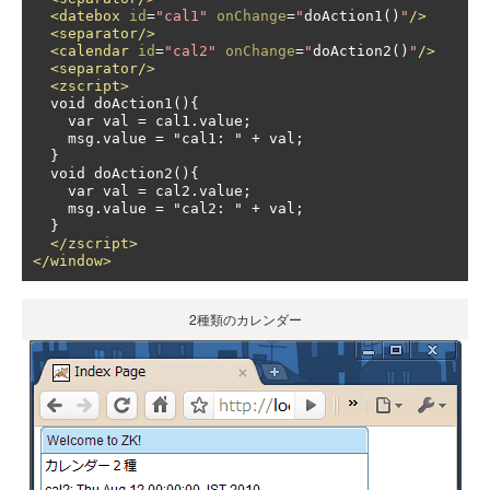
<datebox
id
=
"cal1"
onChange
=
"
doAction1
()
"
/>
<separator/>
<calendar
id
=
"cal2"
onChange
=
"
doAction2
()
"
/>
<separator/>
<zscript>
  void doAction1(){

    var val = cal1.value;

    msg.value = "cal1: " + val;

  }

  void doAction2(){

    var val = cal2.value;

    msg.value = "cal2: " + val;

  }

</zscript>
</window>
2種類のカレンダー