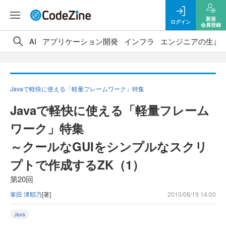
新規
ログイン
会員登録
AI
アプリケーション開発
インフラ
エンジニアの生き
Javaで軽快に使える「軽量フレームワーク」特集
Javaで軽快に使える「軽量フレーム
ワーク」特集
～クールなGUIをシンプルなスクリ
プトで作成するZK（1）
第20回
掌田 津耶乃
[著]
2010/08/19 14:00
Java