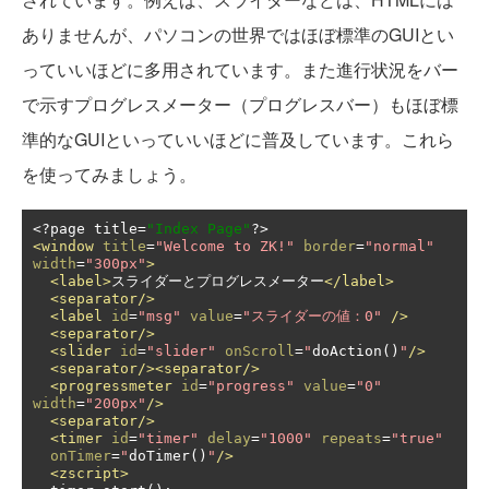
ありませんが、パソコンの世界ではほぼ標準のGUIとい
っていいほどに多用されています。また進行状況をバー
で示すプログレスメーター（プログレスバー）もほぼ標
準的なGUIといっていいほどに普及しています。これら
を使ってみましょう。
<?
page title
=
"Index Page"
?>
<window
title
=
"Welcome to ZK!"
border
=
"normal"
width
=
"300px"
>
<label>
スライダーとプログレスメーター
</label>
<separator/>
<label
id
=
"msg"
value
=
"スライダーの値：0"
/>
<separator/>
<slider
id
=
"slider"
onScroll
=
"
doAction
()
"
/>
<separator/><separator/>
<progressmeter
id
=
"progress"
value
=
"0"
width
=
"200px"
/>
<separator/>
<timer
id
=
"timer"
delay
=
"1000"
repeats
=
"true"
onTimer
=
"
doTimer
()
"
/>
<zscript>