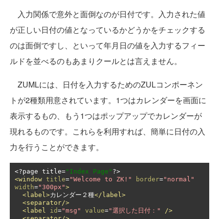
入力関係で意外と面倒なのが日付です。入力された値
が正しい日付の値となっているかどうかをチェックする
のは面倒ですし、といって年月日の値を入力するフィー
ルドを並べるのもあまりクールとは言えません。
ZUMLには、日付を入力するためのZULコンポーネン
トが2種類用意されています。1つはカレンダーを画面に
表示するもの、もう1つはポップアップでカレンダーが
現れるものです。これらを利用すれば、簡単に日付の入
力を行うことができます。
<?
page title
=
"Index Page"
?>
<window
title
=
"Welcome to ZK!"
border
=
"normal"
width
=
"300px"
>
<label>
カレンダー２種
</label>
<separator/>
<label
id
=
"msg"
value
=
"選択した日付："
/>
<separator/>