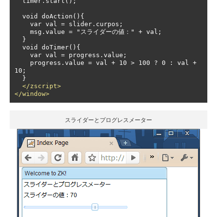
  timer.start();

  void doAction(){

    var val = slider.curpos;

    msg.value = "スライダーの値：" + val;

  }

  void doTimer(){

    var val = progress.value;

    progress.value = val + 10 > 100 ? 0 : val + 
10;

  }

</zscript>
</window>
スライダーとプログレスメーター