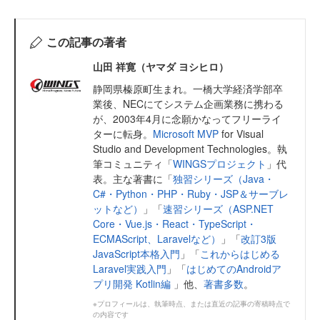
この記事の著者
山田 祥寛（ヤマダ ヨシヒロ）
静岡県榛原町生まれ。一橋大学経済学部卒
業後、NECにてシステム企画業務に携わる
が、2003年4月に念願かなってフリーライ
ターに転身。
Microsoft MVP
for Visual
Studio and Development Technologies。執
筆コミュニティ「
WINGSプロジェクト
」代
表。主な著書に「
独習シリーズ（Java・
C#・Python・PHP・Ruby・JSP＆サーブレ
ットなど）
」「
速習シリーズ（ASP.NET
Core・Vue.js・React・TypeScript・
ECMAScript、Laravelなど）
」「
改訂3版
JavaScript本格入門
」「
これからはじめる
Laravel実践入門
」「
はじめてのAndroidア
プリ開発 Kotlin編
」他、
著書多数
。
※プロフィールは、執筆時点、または直近の記事の寄稿時点で
の内容です