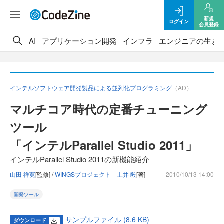
新規
ログイン
会員登録
AI
アプリケーション開発
インフラ
エンジニアの生き
インテルソフトウェア開発製品による並列化プログラミング
（AD）
マルチコア時代の定番チューニング
ツール
「インテルParallel Studio 2011」
インテルParallel Studio 2011の新機能紹介
山田 祥寛
[監修] /
WINGSプロジェクト 土井 毅
[著]
2010/10/13 14:00
開発ツール
サンプルファイル (8.6 KB)
ダウンロード