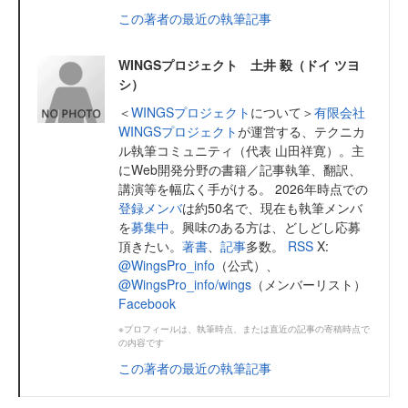
この著者の最近の執筆記事
WINGSプロジェクト 土井 毅（ドイ ツヨ
シ）
＜
WINGSプロジェクト
について＞
有限会社
WINGSプロジェクト
が運営する、テクニカ
ル執筆コミュニティ（代表 山田祥寛）。主
にWeb開発分野の書籍／記事執筆、翻訳、
講演等を幅広く手がける。 2026年時点での
登録メンバ
は約50名で、現在も執筆メンバ
を
募集中
。興味のある方は、どしどし応募
頂きたい。
著書
、
記事
多数。
RSS
X:
@WingsPro_info
（公式）、
@WingsPro_info/wings
（メンバーリスト）
Facebook
※プロフィールは、執筆時点、または直近の記事の寄稿時点で
の内容です
この著者の最近の執筆記事