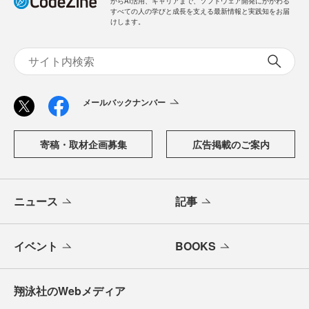
「CodeZine（コードジン）」は、株式会社翔泳社が運営す
る、開発者のための情報メディアです。テクノロジー入門
からAI活用、キャリアまで、ソフトウェア開発にかかわる
すべての人の学びと成長を支える最新情報と実践知をお届
けします。
メールバックナンバー
寄稿・取材企画募集
広告掲載のご案内