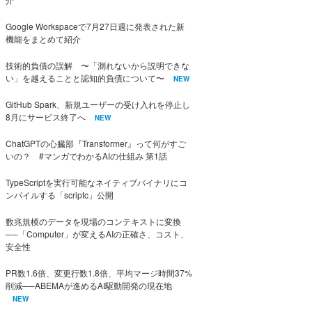
Google Workspaceで7月27日週に発表された新
機能をまとめて紹介
技術的負債の誤解 〜「測れないから説明できな
い」を越えることと認知的負債について〜
NEW
GitHub Spark、新規ユーザーの受け入れを停止し
8月にサービス終了へ
NEW
ChatGPTの心臓部『Transformer』って何がすご
いの？ #マンガでわかるAIの仕組み 第1話
TypeScriptを実行可能なネイティブバイナリにコ
ンパイルする「scriptc」公開
数兆規模のデータを現場のコンテキストに変換
──「Computer」が変えるAIの正確さ、コスト、
安全性
PR数1.6倍、変更行数1.8倍、平均マージ時間37%
削減──ABEMAが進めるAI駆動開発の現在地
NEW