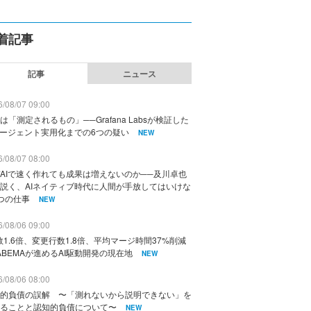
着記事
記事
ニュース
/08/07 09:00
は「測定されるもの」──Grafana Labsが検証した
エージェント実用化までの6つの疑い
NEW
/08/07 08:00
AIで速く作れても成果は増えないのか──及川卓也
説く、AIネイティブ時代に人間が手放してはいけな
つの仕事
NEW
/08/06 09:00
数1.6倍、変更行数1.8倍、平均マージ時間37%削減
ABEMAが進めるAI駆動開発の現在地
NEW
/08/06 08:00
的負債の誤解 〜「測れないから説明できない」を
ることと認知的負債について〜
NEW