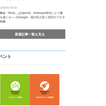
/08/05 09:00
議事録「Rimo」はOpenAI、Anthropic時代にどう勝
を描くか──元Google・相川氏が説く現代のプロダ
戦略
新着記事一覧を見る
ベント