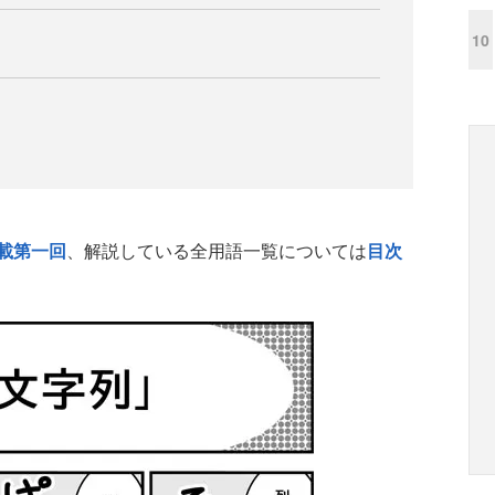
10
載第一回
、解説している全用語一覧については
目次