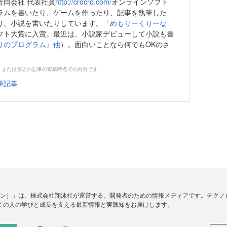
合同会社 代表社員
http://crocro.com/
オンラインソフト
ラムを書いたり、ゲームを作ったり、記事を執筆した
り、小説を書いたりしています。「
めもりーくりーな
フト大賞に入賞。最近は、小説家デビューして小説も書
りのプログラム』他
）。面白いことなら何でもOKのさ
。
、または直近の記事の寄稿時点での内容です
筆記事
ードジン）」は、株式会社翔泳社が運営する、開発者のための情報メディアです。テク
ての人の学びと成長を支える最新情報と実践知をお届けします。