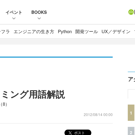
イベント
BOOKS
ンフラ
エンジニアの生き方
Python
開発ツール
UX／デザイン
ア
ラミング用語解説
（8）
1
2012/08/14 00:00
2
ポスト