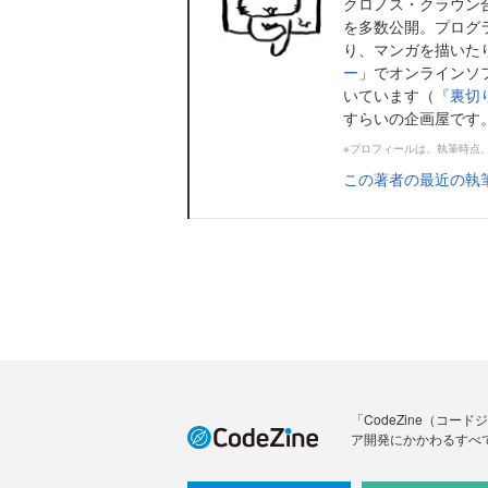
クロノス・クラウン
を多数公開。プログ
り、マンガを描いた
ー
」でオンラインソ
いています（
『裏切
すらいの企画屋です
※プロフィールは、執筆時点
この著者の最近の執
「CodeZine（コ
ア開発にかかわるすべ