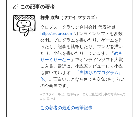
この記事の著者
柳井 政和（ヤナイ マサカズ）
クロノス・クラウン合同会社 代表社員
http://crocro.com/
オンラインソフトを多数
公開。プログラムを書いたり、ゲームを作
ったり、記事を執筆したり、マンガを描い
たり、小説を書いたりしています。「
めも
りーくりーなー
」でオンラインソフト大賞
に入賞。最近は、小説家デビューして小説
も書いています（
『裏切りのプログラム』
他
）。面白いことなら何でもOKのさすらい
の企画屋です。
※プロフィールは、執筆時点、または直近の記事の寄稿時点で
の内容です
この著者の最近の執筆記事