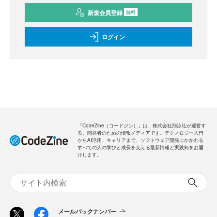
新規会員登録
無料
ログイン
「CodeZine（コードジン）」は、株式会社翔泳社が運営す
る、開発者のための情報メディアです。テクノロジー入門
からAI活用、キャリアまで、ソフトウェア開発にかかわる
すべての人の学びと成長を支える最新情報と実践知をお届
けします。
メールバックナンバー