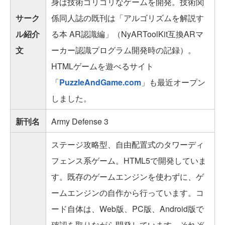
身は技術ゴリゴリなゲームを開発。技術関
サーク
係同人誌の既刊は「アルゴリズムを解説す
ル紹介
る本 AR認識編」（NyARToolKit互換ARマ
文
ーカー認識プログラム開発時の記録）。
HTMLゲームを遊べるサイト
「
PuzzleAndGame.com
」も最近オープン
しました。
新刊名
Army Defense 3
ステージ攻略型、自由配置式のタワーディ
フェンス系ゲーム。HTML5で開発していま
す。既存のゲームエンジンを使わずに、ゲ
ームエンジンの自作から行っています。コ
ード自体は、Web版、PC版、Android版で
確認を取りながら開発しています。それぞ