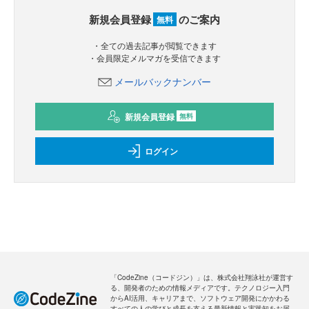
新規会員登録
のご案内
無料
・全ての過去記事が閲覧できます
・会員限定メルマガを受信できます
メールバックナンバー
新規会員登録
無料
ログイン
「CodeZine（コードジン）」は、株式会社翔泳社が運営す
る、開発者のための情報メディアです。テクノロジー入門
からAI活用、キャリアまで、ソフトウェア開発にかかわる
すべての人の学びと成長を支える最新情報と実践知をお届