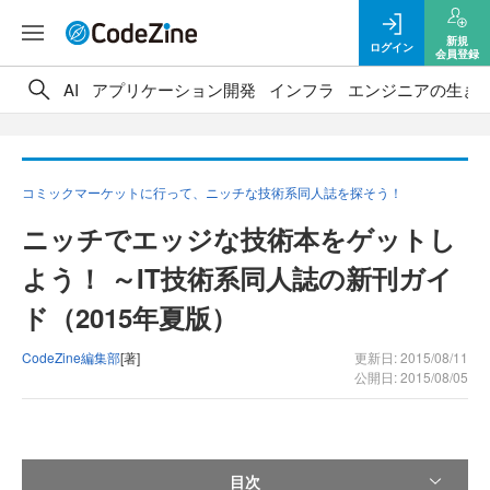
新規
ログイン
会員登録
AI
アプリケーション開発
インフラ
エンジニアの生き
コミックマーケットに行って、ニッチな技術系同人誌を探そう！
ニッチでエッジな技術本をゲットし
よう！ ～IT技術系同人誌の新刊ガイ
ド（2015年夏版）
CodeZine編集部
[著]
更新日: 2015/08/11
公開日: 2015/08/05
目次