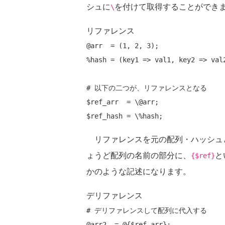
シュに
を付けて取得することができ
\
リファレンス
@arr  = (1, 2, 3);

%hash = (key1 => val1, key2 => val2
# 以下の二つが、リファレンスとなる
$ref_arr  = \@arr;

リファレンスを元の配列・ハッシュ
ょうど配列の名前の部分に、
と
{$ref}
かのような記述になります。
デリファレンス
# デリファレンスして配列に代入する
@arr2  = @{$ref_arr};
