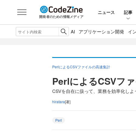
ニュース
記事
開発者のための情報メディア
AI
アプリケーション開発
イ
PerlによるCSVファイルの高速集計
PerlによるCSV
CSVを自在に扱って、業務を効率化しよ
hiratara
[著]
Perl