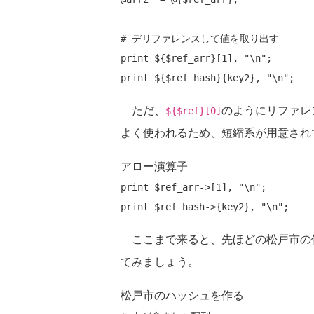
# デリファレンスして値を取り出す
print
 ${$ref_arr}[1], 
"\n"
print
 ${$ref_hash}{key2}, 
"\n"
ただ、
のようにリファレ
${$ref}[0]
よく使われるため、短縮系が用意され
アロー演算子
print
 $ref_arr->[1], 
"\n"
print
 $ref_hash->{key2}, 
"\n"
ここまで来ると、先ほどの松戸市の
てみましょう。
松戸市のハッシュを作る