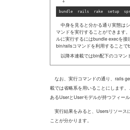
bundle  rails  rake  setup  sp
中身を見ると分かる通り実態はシ
マンドを実行することができます。例
ルに実行するにはbundle exe
bin/railsコマンドを利用することで
以降本連載ではbin配下のコマン
なお、実行コマンドの通り、rails gen
載では省略系を用いることにします。このs
あるUserとUserモデルが持つフィールド
実行結果をみると、Usersリソー
ことが分かります。