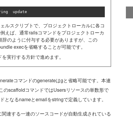
ring  update
ェルスクリプトで、プロジェクトローカルに各コ
えば、通常railsコマンドをプロジェクトローカ
cを接頭辞のように付与する必要がありますが、この
bundle execを省略することが可能です。
ドを実行する方針で進めます。
erateコマンドのgenerateはgと省略可能です。本連
caffoldコマンドではUsersリソースの単数形で
となるnameとemailをstringで定義しています。
スに関連する一連のソースコードが自動生成されている