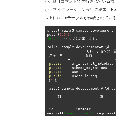
が、railsコマンドで実行されてい
が、マイグレーション実行の結果、PostgreS
ス上にusersテーブルが作成されて
$ psql rails5_sample_development

psql 
(
9.5
.
3
)
"help"
でヘルプを表示します.
rails5_sample_development
=#
 \d

リレーションの一
スキーマ
|
名前
|
----------+----------------------
public
|
 ar_internal_metadata 
public
|
 schema_migrations    
public
|
 users                
public
|
 users_id_seq         
（
4
行）
rails5_sample_development
=#
 \d us
列
|
型
------------+--------------------
-----------------
 id         
|
 integer            
nextval
(
'users_id_seq'
::
regclass
)