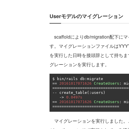
Userモデルのマイグレーション
scaffoldによりdb/migrati
す。マイグレーションファイルはYYYYMMDDH
を実行した日時を接頭辞として持ちま
グレーションを実行します。
$ bin
/
rails db
:
==
20161017071626
CreateUsers
:
=================================
--
 create_table
(:
users
)
->
0.0497s
==
20161017071626
CreateUsers
:
 mi
=============================
マイグレーションを実行しました。こちら