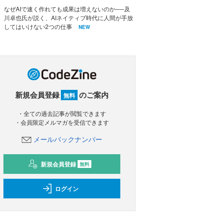
なぜAIで速く作れても成果は増えないのか──及
川卓也氏が説く、AIネイティブ時代に人間が手放
してはいけない2つの仕事
NEW
新規会員登録
のご案内
無料
・全ての過去記事が閲覧できます
・会員限定メルマガを受信できます
メールバックナンバー
新規会員登録
無料
ログイン