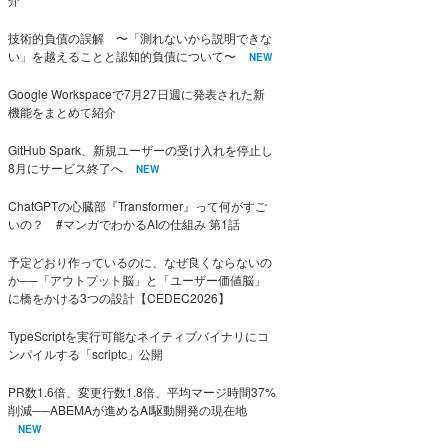
技術的負債の誤解 〜「測れないから説明できな
い」を越えることと認知的負債について〜
NEW
Google Workspaceで7月27日週に発表された新
機能をまとめて紹介
GitHub Spark、新規ユーザーの受け入れを停止し
8月にサービス終了へ
NEW
ChatGPTの心臓部『Transformer』って何がすご
いの？ #マンガでわかるAIの仕組み 第1話
予定どおり作っているのに、なぜ良くならないの
か──「アウトプット脳」と「ユーザー価値脳」
に橋をかける3つの設計【CEDEC2026】
TypeScriptを実行可能なネイティブバイナリにコ
ンパイルする「scriptc」公開
PR数1.6倍、変更行数1.8倍、平均マージ時間37%
削減──ABEMAが進めるAI駆動開発の現在地
NEW