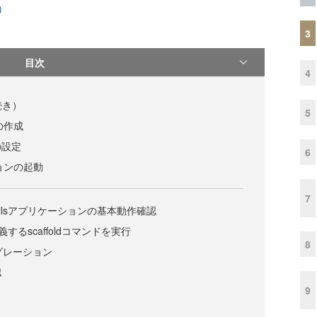
)
3
目次
4
続き）
5
の作成
の設定
6
ションの起動
7
たRailsアプリケーションの基本動作確認
義するscaffoldコマンドを実行
8
グレーション
認
9