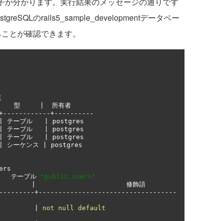
る様子が分かります。実行結果のメッセージの通りです
QLのrails5_sample_developmentデータベー
いることが確認できます。
覧
型
|
所有者
+------------+----------
|
テーブル
|
 postgres

|
テーブル
|
 postgres

|
テーブル
|
 postgres

|
シーケンス
|
ers

テーブル
"public.users"
|
修飾語
---------+-----------------------------------
         
|
not
null
default