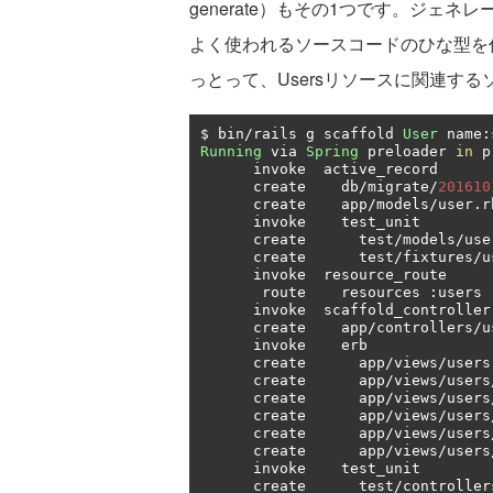
generate）もその1つです。ジェネ
よく使われるソースコードのひな型を作
っとって、Usersリソースに関連す
$ bin
/
rails g scaffold 
User
 name
:
Running
 via 
Spring
 preloader 
in
 p
      invoke  active_record

      create    db
/
migrate
/
201610
      create    app
/
models
/
user
.
r
      invoke    test_unit

      create      test
/
models
/
use
      create      test
/
fixtures
/
u
      invoke  resource_route

       route    resources 
:
users

      invoke  scaffold_controller

      create    app
/
controllers
/
u
      invoke    erb

      create      app
/
views
/
users

      create      app
/
views
/
users
      create      app
/
views
/
users
      create      app
/
views
/
users
      create      app
/
views
/
users
      create      app
/
views
/
users
      invoke    test_unit

      create      test
/
controller