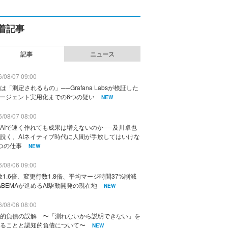
着記事
記事
ニュース
/08/07 09:00
は「測定されるもの」──Grafana Labsが検証した
エージェント実用化までの6つの疑い
NEW
/08/07 08:00
AIで速く作れても成果は増えないのか──及川卓也
説く、AIネイティブ時代に人間が手放してはいけな
つの仕事
NEW
/08/06 09:00
数1.6倍、変更行数1.8倍、平均マージ時間37%削減
ABEMAが進めるAI駆動開発の現在地
NEW
/08/06 08:00
的負債の誤解 〜「測れないから説明できない」を
ることと認知的負債について〜
NEW