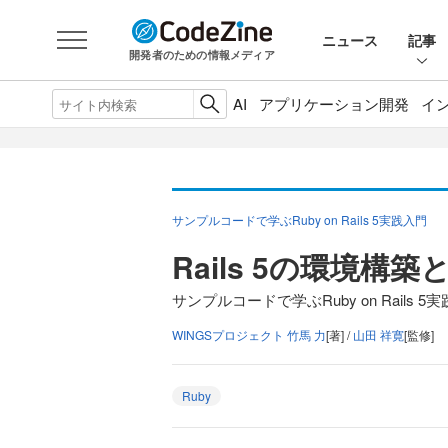
ニュース
記事
開発者のための情報メディア
AI
アプリケーション開発
イ
サンプルコードで学ぶRuby on Rails 5実践入門
Rails 5の環境構築
サンプルコードで学ぶRuby on Rails 5
WINGSプロジェクト 竹馬 力
[著] /
山田 祥寛
[監修]
Ruby