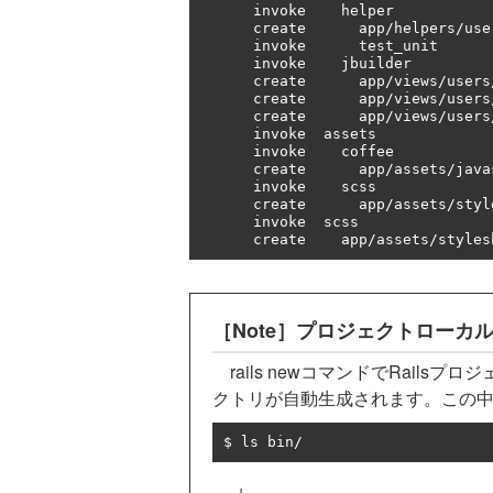
      invoke    helper

      create      app
/
helpers
/
use
      invoke      test_unit

      invoke    jbuilder

      create      app
/
views
/
users
      create      app
/
views
/
users
      create      app
/
views
/
users
      invoke  assets

      invoke    coffee

      create      app
/
assets
/
java
      invoke    scss

      create      app
/
assets
/
styl
      invoke  scss

      create    app
/
assets
/
styles
［Note］プロジェクトローカル
rails newコマンドでRails
クトリが自動生成されます。この
$ ls bin
/
↓