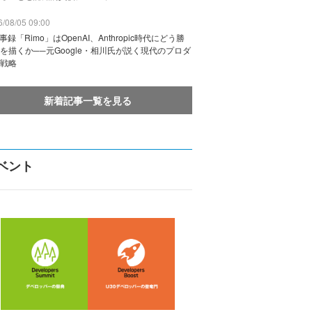
/08/05 09:00
議事録「Rimo」はOpenAI、Anthropic時代にどう勝
を描くか──元Google・相川氏が説く現代のプロダ
戦略
新着記事一覧を見る
ベント