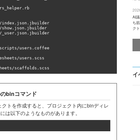
rs_helper
.
rb

2026
AI
ち筋
/
index
.
json
.
jbuilder

クト
/
show
.
json
.
jbuilder

/
_user
.
json
.
jbuilder

scripts
/
users
.
coffee

esheets
/
users
.
scss

heets
/
scaffolds
.
scss
イ
のbinコマンド
プロジェクトを作成すると、プロジェクト内にbinディレ
中には以下のようなものがあります。