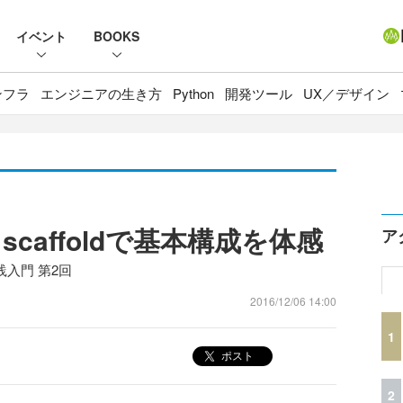
イベント
BOOKS
ンフラ
エンジニアの生き方
Python
開発ツール
UX／デザイン
とscaffoldで基本構成を体感
ア
実践入門 第2回
2016/12/06 14:00
1
ポスト
2