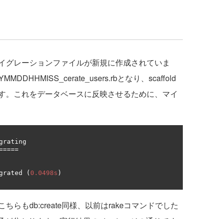
on配下にマイグレーションファイルが新規に作成されていま
HMISS_cerate_users.rbとなり、scaffold
す。これをデータベースに反映させるために、マイ
 migrating 
=====
grated 
(
0.0498s
)
もdb:create同様、以前はrakeコマンドでした