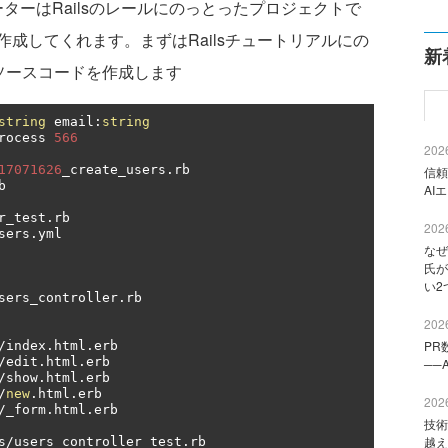
レーターはRailsのレールにのっとったプロジェクトで
成してくれます。まずはRailsチュートリアルにの
新
るソースコードを作成します
string
 email
:
string
rocess 
566
2026
17071626
_create_users
.
rb

信頼
b

AI
r_test
.
rb

2026
sers
.
yml

なぜ
氏が
い2
sers_controller
.
rb

2026
PR
/
index
.
html
.
erb

/
edit
.
html
.
erb

──
/
show
.
html
.
erb

/
new
.
html
.
erb

2026
/
_form
.
html
.
erb

技術
越え
s
/
users_controller_test
.
rb
