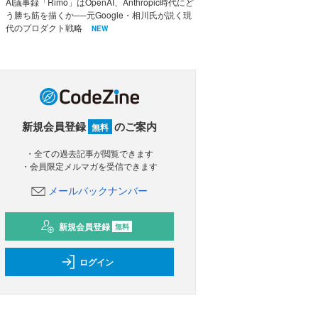
AI議事録「Rimo」はOpenAI、Anthropic時代にど
う勝ち筋を描くか──元Google・相川氏が説く現
代のプロダクト戦略
NEW
新規会員登録
のご案内
無料
・全ての過去記事が閲覧できます
・会員限定メルマガを受信できます
メールバックナンバー
新規会員登録
無料
ログイン