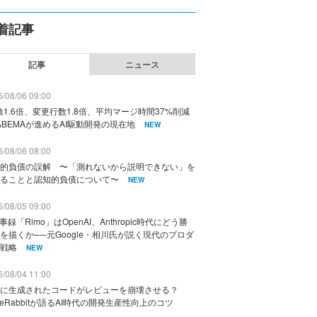
着記事
記事
ニュース
/08/06 09:00
数1.6倍、変更行数1.8倍、平均マージ時間37%削減
ABEMAが進めるAI駆動開発の現在地
NEW
/08/06 08:00
的負債の誤解 〜「測れないから説明できない」を
ることと認知的負債について〜
NEW
/08/05 09:00
議事録「Rimo」はOpenAI、Anthropic時代にどう勝
を描くか──元Google・相川氏が説く現代のプロダ
戦略
NEW
/08/04 11:00
に生成されたコードがレビューを崩壊させる？
deRabbitが語るAI時代の開発生産性向上のコツ