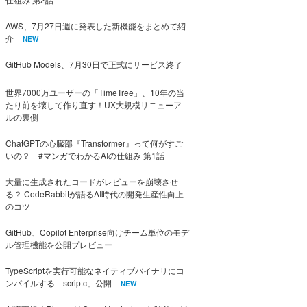
AWS、7月27日週に発表した新機能をまとめて紹
介
NEW
GitHub Models、7月30日で正式にサービス終了
世界7000万ユーザーの「TimeTree」、10年の当
たり前を壊して作り直す！UX大規模リニューア
ルの裏側
ChatGPTの心臓部『Transformer』って何がすご
いの？ #マンガでわかるAIの仕組み 第1話
大量に生成されたコードがレビューを崩壊させ
る？ CodeRabbitが語るAI時代の開発生産性向上
のコツ
GitHub、Copilot Enterprise向けチーム単位のモデ
ル管理機能を公開プレビュー
TypeScriptを実行可能なネイティブバイナリにコ
ンパイルする「scriptc」公開
NEW