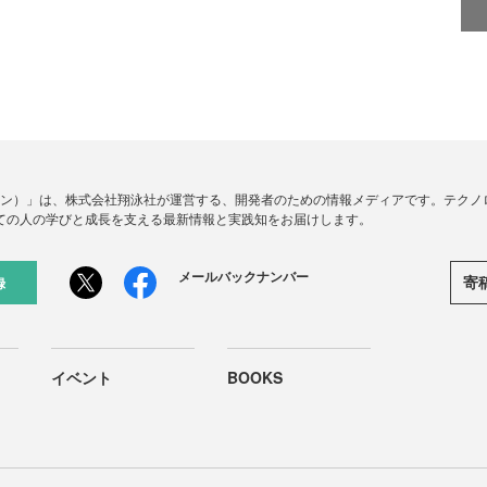
ードジン）」は、株式会社翔泳社が運営する、開発者のための情報メディアです。テク
ての人の学びと成長を支える最新情報と実践知をお届けします。
メールバックナンバー
寄
録
イベント
BOOKS