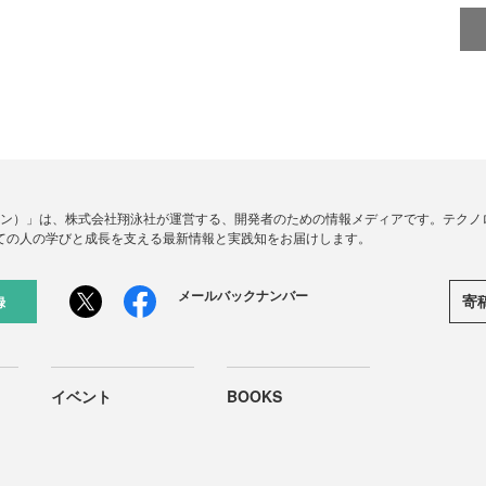
ードジン）」は、株式会社翔泳社が運営する、開発者のための情報メディアです。テク
ての人の学びと成長を支える最新情報と実践知をお届けします。
メールバックナンバー
寄
録
イベント
BOOKS