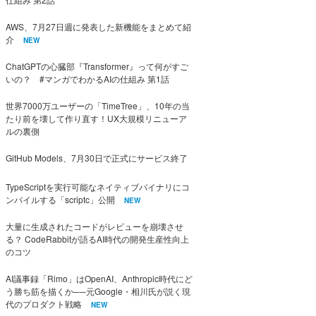
AWS、7月27日週に発表した新機能をまとめて紹
介
NEW
ChatGPTの心臓部『Transformer』って何がすご
いの？ #マンガでわかるAIの仕組み 第1話
世界7000万ユーザーの「TimeTree」、10年の当
たり前を壊して作り直す！UX大規模リニューア
ルの裏側
GitHub Models、7月30日で正式にサービス終了
TypeScriptを実行可能なネイティブバイナリにコ
ンパイルする「scriptc」公開
NEW
大量に生成されたコードがレビューを崩壊させ
る？ CodeRabbitが語るAI時代の開発生産性向上
のコツ
AI議事録「Rimo」はOpenAI、Anthropic時代にど
う勝ち筋を描くか──元Google・相川氏が説く現
代のプロダクト戦略
NEW