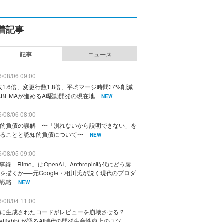
着記事
記事
ニュース
/08/06 09:00
数1.6倍、変更行数1.8倍、平均マージ時間37%削減
ABEMAが進めるAI駆動開発の現在地
NEW
/08/06 08:00
的負債の誤解 〜「測れないから説明できない」を
ることと認知的負債について〜
NEW
/08/05 09:00
議事録「Rimo」はOpenAI、Anthropic時代にどう勝
を描くか──元Google・相川氏が説く現代のプロダ
戦略
NEW
/08/04 11:00
に生成されたコードがレビューを崩壊させる？
deRabbitが語るAI時代の開発生産性向上のコツ