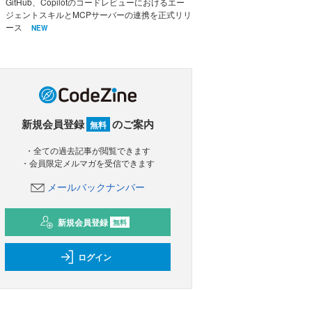
GitHub、Copilotのコードレビューにおけるエー
ジェントスキルとMCPサーバーの連携を正式リリ
ース
NEW
新規会員登録
のご案内
無料
・全ての過去記事が閲覧できます
・会員限定メルマガを受信できます
メールバックナンバー
新規会員登録
無料
ログイン