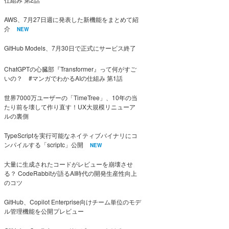
AWS、7月27日週に発表した新機能をまとめて紹
介
NEW
GitHub Models、7月30日で正式にサービス終了
ChatGPTの心臓部『Transformer』って何がすご
いの？ #マンガでわかるAIの仕組み 第1話
世界7000万ユーザーの「TimeTree」、10年の当
たり前を壊して作り直す！UX大規模リニューア
ルの裏側
TypeScriptを実行可能なネイティブバイナリにコ
ンパイルする「scriptc」公開
NEW
大量に生成されたコードがレビューを崩壊させ
る？ CodeRabbitが語るAI時代の開発生産性向上
のコツ
GitHub、Copilot Enterprise向けチーム単位のモデ
ル管理機能を公開プレビュー