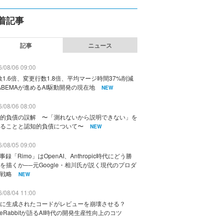
着記事
記事
ニュース
/08/06 09:00
数1.6倍、変更行数1.8倍、平均マージ時間37%削減
ABEMAが進めるAI駆動開発の現在地
NEW
/08/06 08:00
的負債の誤解 〜「測れないから説明できない」を
ることと認知的負債について〜
NEW
/08/05 09:00
議事録「Rimo」はOpenAI、Anthropic時代にどう勝
を描くか──元Google・相川氏が説く現代のプロダ
戦略
NEW
/08/04 11:00
に生成されたコードがレビューを崩壊させる？
deRabbitが語るAI時代の開発生産性向上のコツ