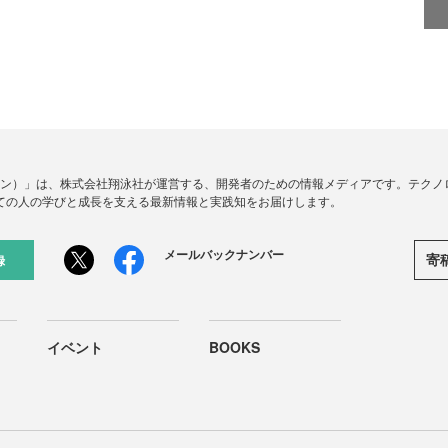
ードジン）」は、株式会社翔泳社が運営する、開発者のための情報メディアです。テク
ての人の学びと成長を支える最新情報と実践知をお届けします。
メールバックナンバー
寄
録
イベント
BOOKS