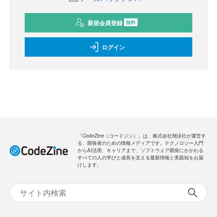
新規会員登録
無料
ログイン
「CodeZine（コードジン）」は、株式会社翔泳社が運営す
る、開発者のための情報メディアです。テクノロジー入門
からAI活用、キャリアまで、ソフトウェア開発にかかわる
すべての人の学びと成長を支える最新情報と実践知をお届
けします。