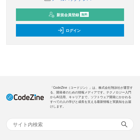
新規会員登録
無料
ログイン
「CodeZine（コードジン）」は、株式会社翔泳社が運営す
る、開発者のための情報メディアです。テクノロジー入門
からAI活用、キャリアまで、ソフトウェア開発にかかわる
すべての人の学びと成長を支える最新情報と実践知をお届
けします。