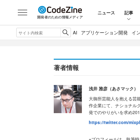
ニュース
記事
開発者のための情報メディア
AI
アプリケーション開発
イ
著者情報
浅井 雅彦（あさマック）
大御所芸能人を抱える芸能
作企業にて、ナショナルク
発でのやりがいを求め20
https://twitter.com/mixp
※プロフィールは、執筆