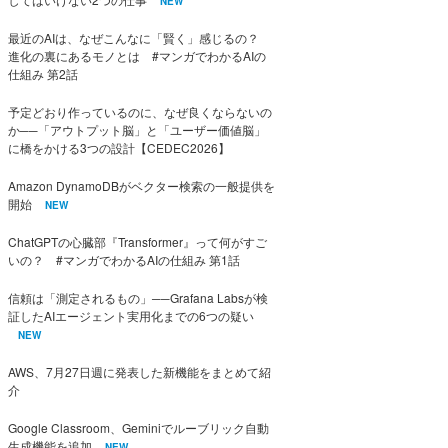
NEW
最近のAIは、なぜこんなに「賢く」感じるの？
進化の裏にあるモノとは #マンガでわかるAIの
仕組み 第2話
予定どおり作っているのに、なぜ良くならないの
か──「アウトプット脳」と「ユーザー価値脳」
に橋をかける3つの設計【CEDEC2026】
Amazon DynamoDBがベクター検索の一般提供を
開始
NEW
ChatGPTの心臓部『Transformer』って何がすご
いの？ #マンガでわかるAIの仕組み 第1話
信頼は「測定されるもの」──Grafana Labsが検
証したAIエージェント実用化までの6つの疑い
NEW
AWS、7月27日週に発表した新機能をまとめて紹
介
Google Classroom、Geminiでルーブリック自動
生成機能を追加
NEW