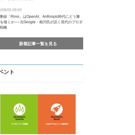
/08/05 09:00
議事録「Rimo」はOpenAI、Anthropic時代にどう勝
を描くか──元Google・相川氏が説く現代のプロダ
戦略
新着記事一覧を見る
ベント