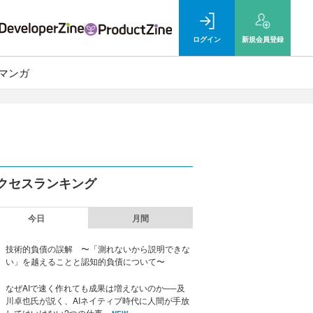
ログイン
新規
会員登録
マンガ
クセスランキング
今日
月間
技術的負債の誤解 〜「測れないから説明できな
い」を越えることと認知的負債について〜
なぜAIで速く作れても成果は増えないのか──及
川卓也氏が説く、AIネイティブ時代に人間が手放
してはいけない2つの仕事