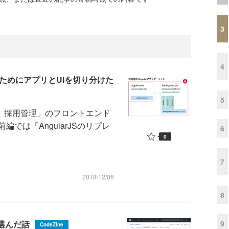
3
4
かうためにアプリとUIを切り分けた
5
）採用管理」のフロントエンド
では「AngularJSのリプレ
6
0
7
2018/12/06
8
9
を選んだ話
CodeZine