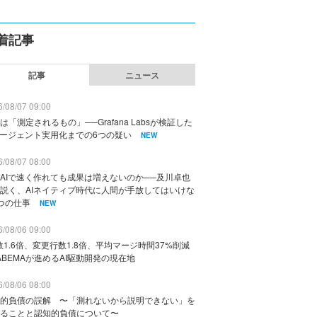
着記事
記事
ニュース
/08/07 09:00
は「測定されるもの」──Grafana Labsが検証した
エージェント実用化までの6つの疑い
NEW
/08/07 08:00
AIで速く作れても成果は増えないのか──及川卓也
説く、AIネイティブ時代に人間が手放してはいけな
つの仕事
NEW
/08/06 09:00
数1.6倍、変更行数1.8倍、平均マージ時間37%削減
ABEMAが進めるAI駆動開発の現在地
/08/06 08:00
的負債の誤解 〜「測れないから説明できない」を
ることと認知的負債について〜