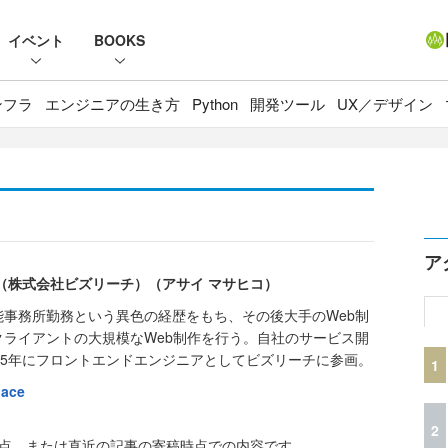
イベント
BOOKS
ンフラ
エンジニアの生き方
Python
開発ツール
UX／デザイン
ア
（株式会社ビズリーチ）（アサイ マサヒコ）
事務所勤務という異色の経歴をもち、その後大手のWeb制
ライアントの大規模なWeb制作を行う。自社のサービス開
15年にフロントエンドエンジニアとしてビズリーチに参画。
1
lace
2
時点、または直近の記事の寄稿時点での内容です