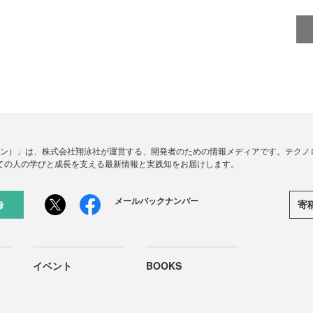
ードジン）」は、株式会社翔泳社が運営する、開発者のための情報メディアです。テク
ての人の学びと成長を支える最新情報と実践知をお届けします。
メールバックナンバー
寄
録
イベント
BOOKS