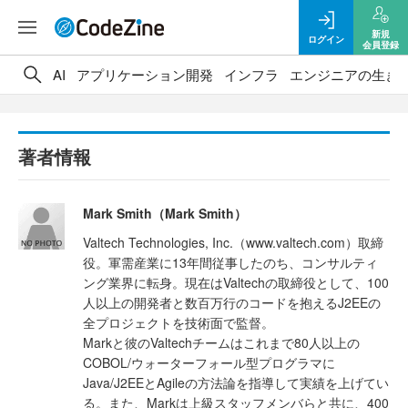
新規
ログイン
会員登録
AI
アプリケーション開発
インフラ
エンジニアの生き
著者情報
Mark Smith（Mark Smith）
Valtech Technologies, Inc.（www.valtech.com）取締
役。軍需産業に13年間従事したのち、コンサルティ
ング業界に転身。現在はValtechの取締役として、100
人以上の開発者と数百万行のコードを抱えるJ2EEの
全プロジェクトを技術面で監督。
Markと彼のValtechチームはこれまで80人以上の
COBOL/ウォーターフォール型プログラマに
Java/J2EEとAgileの方法論を指導して実績を上げてい
る。また、Markは上級スタッフメンバらと共に、400