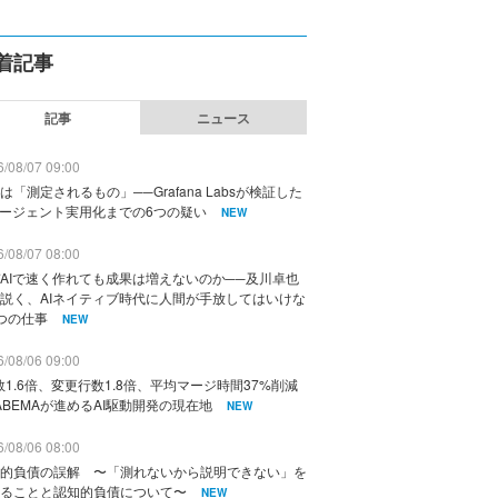
着記事
記事
ニュース
/08/07 09:00
は「測定されるもの」──Grafana Labsが検証した
エージェント実用化までの6つの疑い
NEW
/08/07 08:00
AIで速く作れても成果は増えないのか──及川卓也
説く、AIネイティブ時代に人間が手放してはいけな
つの仕事
NEW
/08/06 09:00
数1.6倍、変更行数1.8倍、平均マージ時間37%削減
ABEMAが進めるAI駆動開発の現在地
NEW
/08/06 08:00
的負債の誤解 〜「測れないから説明できない」を
ることと認知的負債について〜
NEW