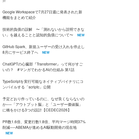
Google Workspaceで7月27日週に発表された新
機能をまとめて紹介
技術的負債の誤解 〜「測れないから説明できな
い」を越えることと認知的負債について〜
NEW
GitHub Spark、新規ユーザーの受け入れを停止し
8月にサービス終了へ
NEW
ChatGPTの心臓部『Transformer』って何がすご
いの？ #マンガでわかるAIの仕組み 第1話
TypeScriptを実行可能なネイティブバイナリにコ
ンパイルする「scriptc」公開
予定どおり作っているのに、なぜ良くならないの
か──「アウトプット脳」と「ユーザー価値脳」
に橋をかける3つの設計【CEDEC2026】
PR数1.6倍、変更行数1.8倍、平均マージ時間37%
削減──ABEMAが進めるAI駆動開発の現在地
NEW