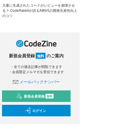
大量に生成されたコードがレビューを崩壊させ
る？ CodeRabbitが語るAI時代の開発生産性向上
のコツ
新規会員登録
のご案内
無料
・全ての過去記事が閲覧できます
・会員限定メルマガを受信できます
メールバックナンバー
新規会員登録
無料
ログイン