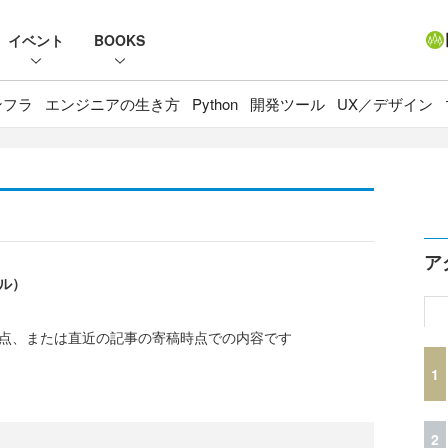
イベント
BOOKS
ンフラ
エンジニアの生き方
Python
開発ツール
UX／デザイン
ア
エル）
時点、または直近の記事の寄稿時点での内容です
1
2