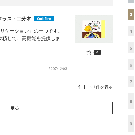
3
造体とクラス：二分木
CodeZine
たアプリケーション」の一つです。
4
集積して、高機能を提供しま
5
0
6
2007/12/03
7
1件中1～1件を表示
8
戻る
9