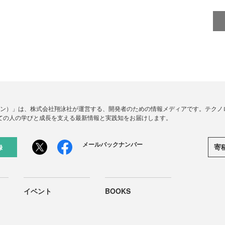
ードジン）」は、株式会社翔泳社が運営する、開発者のための情報メディアです。テク
ての人の学びと成長を支える最新情報と実践知をお届けします。
メールバックナンバー
寄
録
イベント
BOOKS