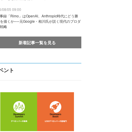
/08/05 09:00
議事録「Rimo」はOpenAI、Anthropic時代にどう勝
を描くか──元Google・相川氏が説く現代のプロダ
戦略
新着記事一覧を見る
ベント