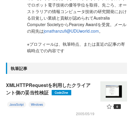
でロボット電子技術の優等学位を取得。先ごろ、オー
ストラリアの情報コンピュータ技術の研究開発におけ
る目覚しい業績と貢献が認められてAustralia
Computer SocietyからPearcey Awardを受賞。メール
の宛先は
jonathanzufi@UDUworld.com
。
※プロフィールは、執筆時点、または直近の記事の寄
稿時点での内容です
執筆記事
XMLHTTPRequestを利用したクライア
ント側の妥当性検証
CodeZine
JavaScript
Windows
0
2005/05/19