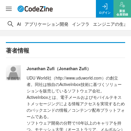
新規
ログイン
会員登録
AI
アプリケーション開発
インフラ
エンジニアの生き
著者情報
Jonathan Zufi（Jonathan Zufi）
UDU World社（http://www.uduworld.com）の創立
者。同社は独自のActiveInbox技術に基づくソリュー
ションを販売しているソフトウェア会社。
ActiveInboxとは、電子メールおよびモバイルテキス
トメッセージングによる情報アクセスを実現するため
のバックエンドの情報／コンテンツ配布プラットフォ
ームである。
ソフトウェア開発の分野で10年以上のキャリアを持
つ。モナッシュ大学（オーストラリア、メルボルン）