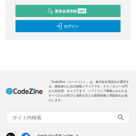
新規会員登録
無料
ログイン
「CodeZine（コードジン）」は、株式会社翔泳社が運営す
る、開発者のための情報メディアです。テクノロジー入門
からAI活用、キャリアまで、ソフトウェア開発にかかわる
すべての人の学びと成長を支える最新情報と実践知をお届
けします。
メールバックナンバー