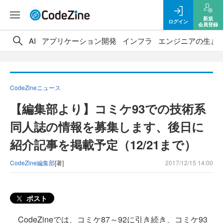
新規
ログイン
会員登録
AI
アプリケーション開発
インフラ
エンジニアの生き
CodeZineニュース
【編集部より】コミケ93での技術系
同人誌の情報を募集します、後日に
紹介記事を掲載予定（12/21まで）
CodeZine編集部
[著]
2017/12/15 14:00
ポスト
CodeZineでは、コミケ87～92に引き続き、コミケ93